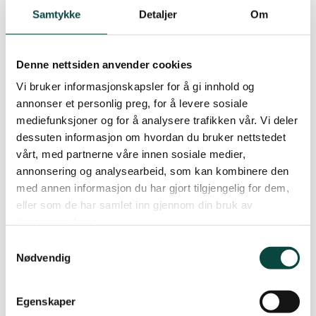
mangfoldverdier, sier Håpnes. – Men hogsten
Samtykke
Detaljer
Om
som vikingsenteret nå driver i strandskogen har
medført at naturmangfoldet nå i beste fall er
Denne nettsiden anvender cookies
truet, i verste fall står i fare for lokal utryddelse:
Vi bruker informasjonskapsler for å gi innhold og
All undervegetasjon er fjernet, og området er
annonser et personlig preg, for å levere sosiale
påført sprøytegiften Roundup.
mediefunksjoner og for å analysere trafikken vår. Vi deler
dessuten informasjon om hvordan du bruker nettstedet
Tilnærmet alle døde eller hule trær og
vårt, med partnerne våre innen sosiale medier,
vindfall er rensket bort. Død ved og hule trær
annonsering og analysearbeid, som kan kombinere den
er levesteder for en rekke spesialiserte arter,
med annen informasjon du har gjort tilgjengelig for dem,
og ofte huser slike det sjeldneste
eller som de har samlet inn gjennom din bruk av
artsmangfoldet i slike lokaliteter.
tjenestene deres.
Sump- og bekkedrag er blottstilt gjennom
Samtykkevalg
hogst av blant annet svartor. Svartorskog i
Nødvendig
seg selv er sjeldent, og kantsoner mellom
skog og vann er ofte svært artsrike.
Egenskaper
Det er i hele resten av området tynnet jevnt,