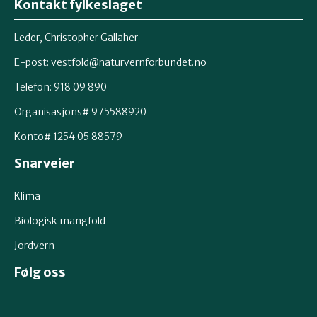
Kontakt fylkeslaget
Leder, Christopher Gallaher
E-post: vestfold@naturvernforbundet.no
Telefon: 918 09 890
Organisasjons# 975588920
Konto# 1254 05 88579
Snarveier
Klima
Biologisk mangfold
Jordvern
Følg oss