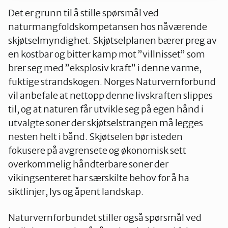
Det er grunn til å stille spørsmål ved
naturmangfoldskompetansen hos nåværende
skjøtselmyndighet. Skjøtselplanen bærer preg av
en kostbar og bitter kamp mot ”villnisset” som
brer seg med ”eksplosiv kraft” i denne varme,
fuktige strandskogen. Norges Naturvernforbund
vil anbefale at nettopp denne livskraften slippes
til, og at naturen får utvikle seg på egen hånd i
utvalgte soner der skjøtselstrangen må legges
nesten helt i bånd. Skjøtselen bør isteden
fokusere på avgrensete og økonomisk sett
overkommelig håndterbare soner der
vikingsenteret har særskilte behov for å ha
siktlinjer, lys og åpent landskap.
Naturvernforbundet stiller også spørsmål ved