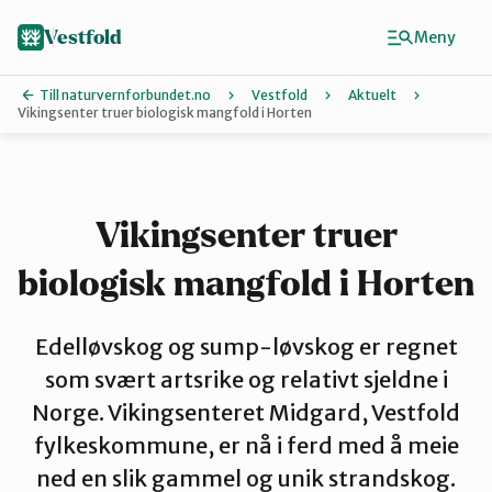
Hopp
til
Vestfold
Meny
hovedinnhold
Till naturvernforbundet.no
Vestfold
Aktuelt
Vikingsenter truer biologisk mangfold i Horten
Finn ditt lokallag
Holmestrand
Vikingsenter truer
biologisk mangfold i Horten
Horten
Edelløvskog og sump-løvskog er regnet
Larvik
som svært artsrike og relativt sjeldne i
Norge. Vikingsenteret Midgard, Vestfold
fylkeskommune, er nå i ferd med å meie
Sandefjord
ned en slik gammel og unik strandskog.