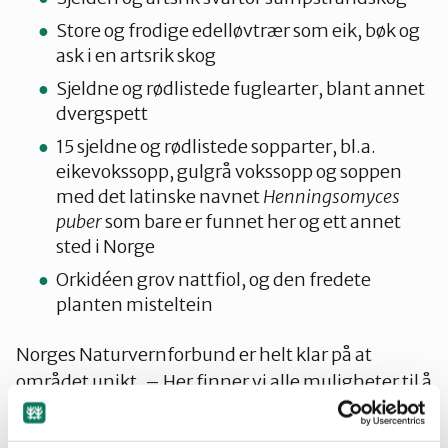
Store og frodige edelløvtrær som eik, bøk og
ask i en artsrik skog
Sjeldne og rødlistede fuglearter, blant annet
dvergspett
15 sjeldne og rødlistede sopparter, bl.a.
eikevokssopp, gulgrå vokssopp og soppen
med det latinske navnet
Henningsomyces
puber
som bare er funnet her og ett annet
sted i Norge
Orkidéen grov nattfiol, og den fredete
planten misteltein
Norges Naturvernforbund er helt klar på at
området unikt. – Her finner vi alle muligheter til å
kombinere verdifulle kulturhistoriske elementer
med sjelden og spesiell natur med store biologiske