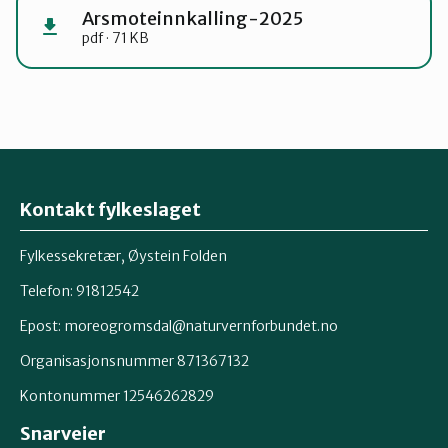
Arsmoteinnkalling-2025
pdf · 71 KB
Kontakt fylkeslaget
Fylkessekretær, Øystein Folden
Telefon: 91812542
Epost: moreogromsdal@naturvernforbundet.no
Organisasjonsnummer 871367132
Kontonummer 12546262829
Snarveier