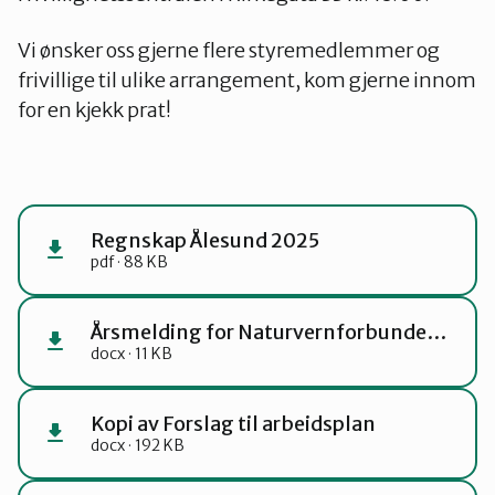
Vi ønsker oss gjerne flere styremedlemmer og
frivillige til ulike arrangement, kom gjerne innom
for en kjekk prat!
Regnskap Ålesund 2025
pdf · 88 KB
Årsmelding for Naturvernforbundet i Ålesund og omegn 2024 – revidert (2)
docx · 11 KB
Kopi av Forslag til arbeidsplan
docx · 192 KB