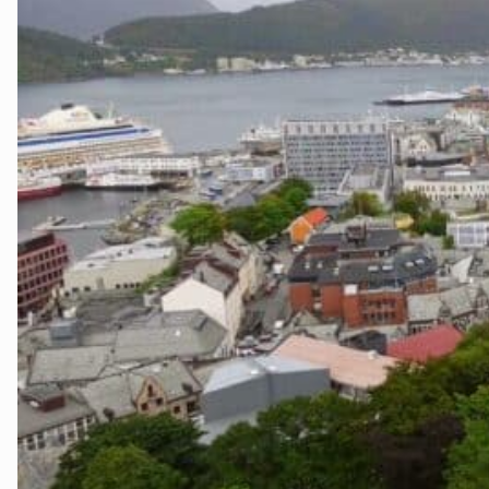
Ørsta og Volda
Rauma
Tingvoll