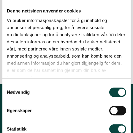
16.11.2023
kraftverk
Naturmangfold
Ørsta og Volda
Denne nettsiden anvender cookies
Vasskraft
Vi bruker informasjonskapsler for å gi innhold og
Gløymde framandartane
annonser et personlig preg, for å levere sosiale
Rauma
mediefunksjoner og for å analysere trafikken vår. Vi deler
Rask handling: Arbeidet vil no bli gjort med
dessuten informasjon om hvordan du bruker nettstedet
merksemd på at framandartar ikkje blir spreidde.
vårt, med partnerne våre innen sosiale medier,
Tingvoll
18.09.2023
fremmede arter
kraftverk
annonsering og analysearbeid, som kan kombinere den
Naturmangfold
Vasskraft
med annen informasjon du har gjort tilgjengelig for dem,
eller som de har samlet inn gjennom din bruk av
tjenestene deres.
Samtykkevalg
Nødvendig
Kontakt fylkeslaget
Egenskaper
Fylkessekretær, Øystein Folden
Telefon: 91812542
Statistikk