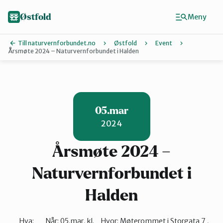
Hopp
til
Østfold
Meny
hovedinnhold
Till naturvernforbundet.no
Østfold
Event
Årsmøte 2024 – Naturvernforbundet i Halden
Finn ditt lokallag
Fredrikstad 
05.mar
2024
Halden
Årsmøte 2024 –
Indre Østfol
Naturvernforbundet i
Halden
Moss-Våler
Hva:
Når:
05.mar, kl.
Hvor:
Møterommet i Storgata 7 ,