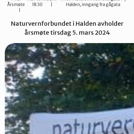
Årsmøte
18:30
Halden, inngang fra gågata
Sarpsborg
Naturvernforbundet i Halden avholder
årsmøte tirsdag 5. mars 2024