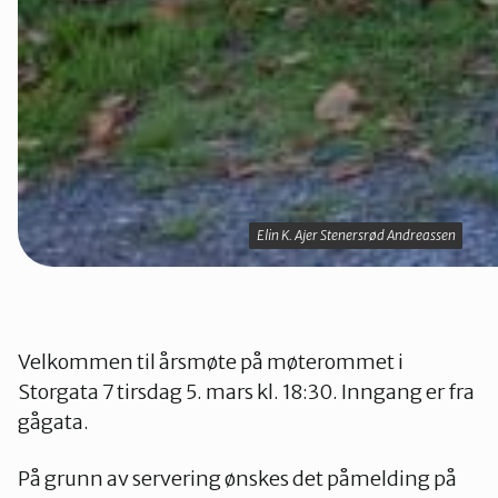
Elin K. Ajer Stenersrød Andreassen
Elin K. Ajer Stenersrød Andreassen
Velkommen til årsmøte på møterommet i
Storgata 7 tirsdag 5. mars kl. 18:30. Inngang er fra
gågata.
På grunn av servering ønskes det påmelding på