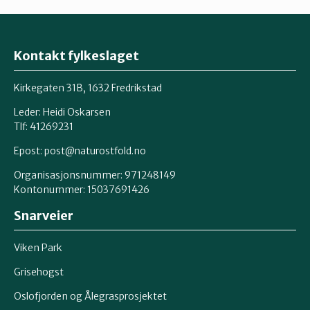
Kontakt fylkeslaget
Kirkegaten 31B, 1632 Fredrikstad
Leder: Heidi Oskarsen
Tlf: 41269231
Epost:
post@naturostfold.no
Organisasjonsnummer: 971248149
Kontonummer: 15037691426
Snarveier
Viken Park
Grisehogst
Oslofjorden og Ålegrasprosjektet