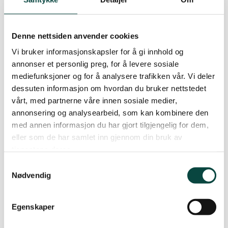
Denne nettsiden anvender cookies
Vi bruker informasjonskapsler for å gi innhold og
annonser et personlig preg, for å levere sosiale
mediefunksjoner og for å analysere trafikken vår. Vi deler
dessuten informasjon om hvordan du bruker nettstedet
vårt, med partnerne våre innen sosiale medier,
annonsering og analysearbeid, som kan kombinere den
Vi skal restaurere ålegrasenger i
med annen informasjon du har gjort tilgjengelig for dem,
eller som de har samlet inn gjennom din bruk av
Oslofjorden – bli med!
tjenestene deres.
Vil du være med på å gjøre en reell forskjell for tilstanden
i Oslofjorden? i 2026 skal vi undersøke ålegrasengene
Samtykkevalg
våre for å finne steder som kan ha nytte av restaurering,
Nødvendig
og vi vil gjerne ha deg med på laget!
Egenskaper