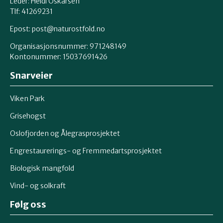
Leder: Heidi Oskarsen
Tlf: 41269231
Epost:
post@naturostfold.no
Organisasjonsnummer: 971248149
Kontonummer: 15037691426
Snarveier
Viken Park
Grisehogst
Oslofjorden og Ålegrasprosjektet
Engrestaurerings- og Fremmedartsprosjektet
Biologisk mangfold
Vind- og solkraft
Følg oss