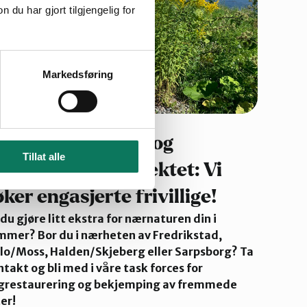
u har gjort tilgjengelig for
Markedsføring
ngrestaurerings- og
Tillat alle
remmedartsprosjektet: Vi
øker engasjerte frivillige!
 du gjøre litt ekstra for nærnaturen din i
mmer? Bor du i nærheten av Fredrikstad,
llo/Moss, Halden/Skjeberg eller Sarpsborg? Ta
takt og bli med i våre task forces for
grestaurering og bekjemping av fremmede
er!