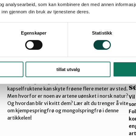
og analysearbeid, som kan kombinere den med annen informasjon d
 inn gjennom din bruk av tjenestene deres.
Egenskaper
Statistikk
Mongolspringfrø og
kjempespringfrø –
E
identifisering og bekjempelse
tillat utvalg
f
Springfrøene vokser raskt og danner vakre
blomster, og mange syns det er moro å se hvordan
s
kapselfruktene kan skyte frøene flere meter av sted.
Men hvorfor er noen av artene uønsket i norsk natur?
Vil
Og hvordan blir vi kvitt dem? Lær alt du trenger å vite
so
om kjempespringfrø og mongolspringfrø i denne
Fo
artikkelen!
kon
en
art