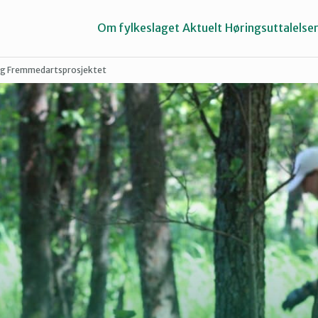
Om fylkeslaget
Aktuelt
Høringsuttalelse
og Fremmedartsprosjektet
Halden
Sarpsborg