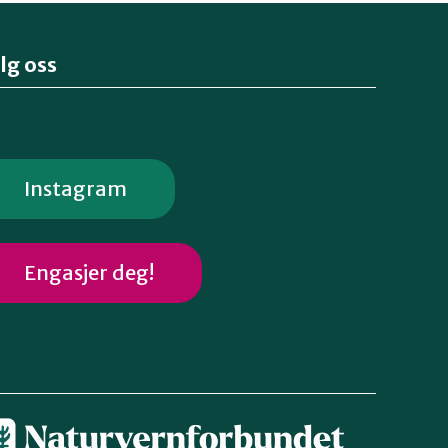
lg oss
Instagram
Engasjer deg!