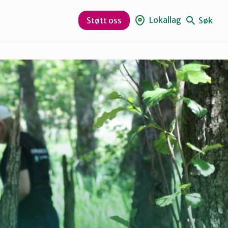
r
Lokallag
Søk
Støtt oss
Indre Østfold