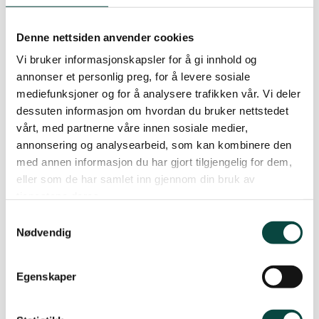
Denne nettsiden anvender cookies
Vi bruker informasjonskapsler for å gi innhold og
annonser et personlig preg, for å levere sosiale
mediefunksjoner og for å analysere trafikken vår. Vi deler
dessuten informasjon om hvordan du bruker nettstedet
vårt, med partnerne våre innen sosiale medier,
Elin K. Ajer Stenersrød Andreassen
annonsering og analysearbeid, som kan kombinere den
med annen informasjon du har gjort tilgjengelig for dem,
eller som de har samlet inn gjennom din bruk av
tjenestene deres.
Dere finner oss i hagen bak huset. Der har vi stand
Samtykkevalg
sammen med bland annet BirdLife Halden.
Nødvendig
Vi tar med litt av hvert for å vise fram hva vi
Egenskaper
holder på med og er opptatt av i lokallaget.