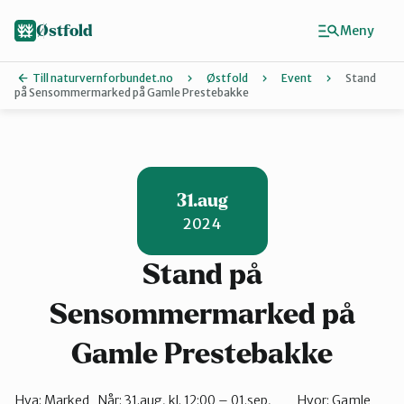
Hopp
til
Østfold
Meny
hovedinnhold
Till naturvernforbundet.no
Østfold
Event
Stand
på Sensommermarked på Gamle Prestebakke
Finn ditt lokallag
Fredrikstad og Hvaler
31.aug
2024
Halden
Stand på
Indre Østfold
Sensommermarked på
Gamle Prestebakke
Moss-Våler
Hva:
Marked
Når:
31.aug, kl. 12:00 – 01.sep,
Hvor:
Gamle