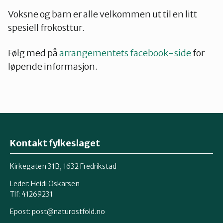
Voksne og barn er alle velkommen ut til en litt
spesiell frokosttur.
Følg med på
arrangementets facebook-side
for
løpende informasjon.
Kontakt fylkeslaget
Kirkegaten 31B, 1632 Fredrikstad
Leder: Heidi Oskarsen
Tlf: 41269231
Epost:
post@naturostfold.no