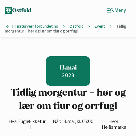
Hopp
til
Østfold
Meny
hovedinnhold
Till naturvernforbundet.no
Østfold
Event
Tidlig
morgentur – hør og lær om tiur og orrfugl
Finn ditt lokallag
Fredrikstad 
13.mai
2023
Halden
Tidlig morgentur – hør og
Indre Østfol
lær om tiur og orrfugl
Hva:
Fuglekikketur
Når:
13.mai, kl. 05:00
Hvor:
Moss-Våler
Høiåsmarka