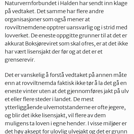
Naturvernforbundet i Halden har sendt inn klage
på vedtaket. Det samme har flere andre
organisasjoner som også mener at
rovviltnemdene opptrer uansvarlig og i strid med
lovverket. De eneste oppgitte grunner til at det er
akkurat Boksjøreviret som skal ofres, er at det ikke
har vært lisensjakt der før og at det er et
grenserevir.
Det er vanskelig å forstå vedtaket på annen måte
enn at rovviltnemda faktisk ikke tør å la det gå en
eneste vinter uten at det gjennomføres jakt på ulv
et eller flere steder i landet. De mest
ytterliggående ulvemotstanderne er ofte jegere,
og blir det ikke lisensjakt, vil flere av dem
muligens ta loven i egne hender. I visse miljøer er
det høy aksept for ulovlig ulvejakt og det er grunn