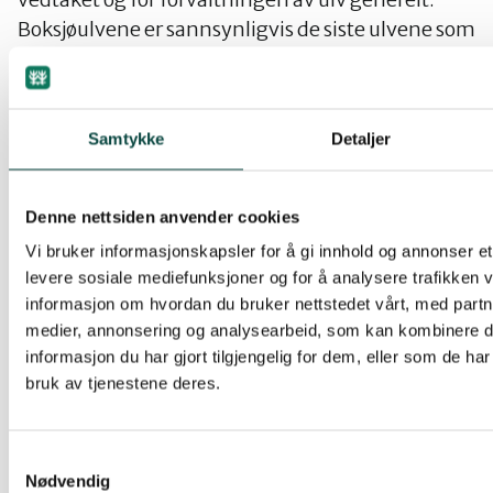
Boksjøulvene er sannsynligvis de siste ulvene som
har fast tilhold i Østfold etter lisensjakten i
Rømskog i fjor. Det er på ingen måte riktig å skyte
dem, uansett hva ulvemotstanderne hevder eller
Samtykke
Detaljer
truer med.
Vedtaket om å «ta ut» Boksjøreviret er også
Denne nettsiden anvender cookies
tragisk og smertefullt for oss i Aremark og Halden
Vi bruker informasjonskapsler for å gi innhold og annonser et 
som ønsker å ha ulv i skogene våre. Vi er mange
levere sosiale mediefunksjoner og for å analysere trafikken v
som ser på tilstedeværelsen av ulv som en svært
informasjon om hvordan du bruker nettstedet vårt, med partn
verdifull og avgjørende del av naturopplevelsen
medier, annonsering og analysearbeid, som kan kombinere
her. Produksjonsskoger med elg, hjort, rådyr,
informasjon du har gjort tilgjengelig for dem, eller som de ha
grevling og rev kan være fine, men de finnes over
bruk av tjenestene deres.
alt. Skoger med intakt villmark og tilstedeværelse
av store rovdyr er fantastiske, sjeldne og sterkt
Samtykkevalg
truet i vår tid. Halden og Aremark har slik natur og
Nødvendig