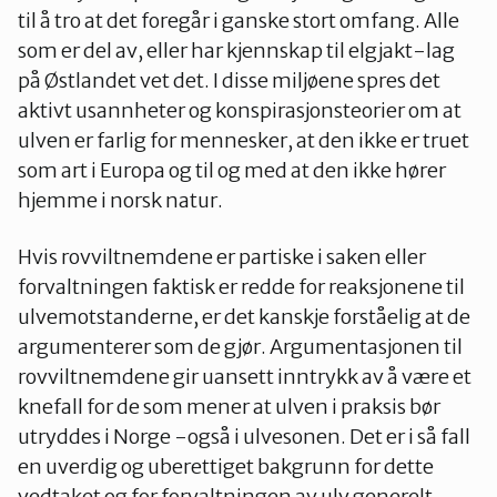
til å tro at det foregår i ganske stort omfang. Alle
som er del av, eller har kjennskap til elgjakt-lag
på Østlandet vet det. I disse miljøene spres det
aktivt usannheter og konspirasjonsteorier om at
ulven er farlig for mennesker, at den ikke er truet
som art i Europa og til og med at den ikke hører
hjemme i norsk natur.
Hvis rovviltnemdene er partiske i saken eller
forvaltningen faktisk er redde for reaksjonene til
ulvemotstanderne, er det kanskje forståelig at de
argumenterer som de gjør. Argumentasjonen til
rovviltnemdene gir uansett inntrykk av å være et
knefall for de som mener at ulven i praksis bør
utryddes i Norge -også i ulvesonen. Det er i så fall
en uverdig og uberettiget bakgrunn for dette
vedtaket og for forvaltningen av ulv generelt.