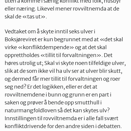
uten å komme i særlig konflikt med folk, husdyr
eller næring. Likevel mener rovviltnemda at de
skal de «tas ut».
Vedtaket om å skyte inntil seks ulver i
Boksjøreviret er kun begrunnet med at «det skal
virke «konfliktdempende» og at det skal
opprettholdes «tillit til forvaltningen». Det
høres utrolig ut; Skal vi skyte noen tilfeldige ulver,
slik at de som ikke vil ha ulv ser at ulver blir skutt,
og dermed får mer tillit til forvaltningen og roer
seg ned? Er det logikken, eller er det at
rovviltnemdene i bunn og grunn er en part i
saken og prøver å bende opp smutthull i
naturmangfoldloven så det kan skytes ulv?
Innstillingen til rovviltnemda er i alle fall svært
konfliktdrivende for den andre siden i debatten.