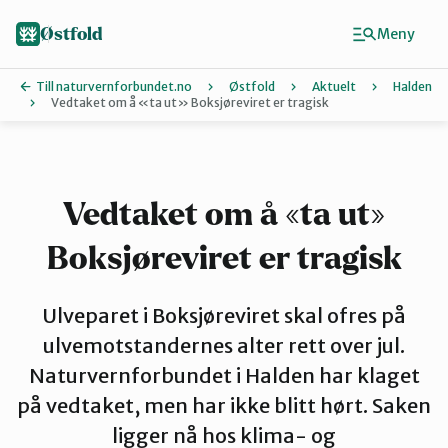
Hopp
til
Østfold
Meny
hovedinnhold
Till naturvernforbundet.no
Østfold
Aktuelt
Halden
Vedtaket om å «ta ut» Boksjøreviret er tragisk
Finn ditt lokallag
Fredrikstad og Hvaler
Vedtaket om å «ta ut»
Boksjøreviret er tragisk
Halden
Ulveparet i Boksjøreviret skal ofres på
Indre Østfold
ulvemotstandernes alter rett over jul.
Naturvernforbundet i Halden har klaget
på vedtaket, men har ikke blitt hørt. Saken
Moss-Våler
ligger nå hos klima- og