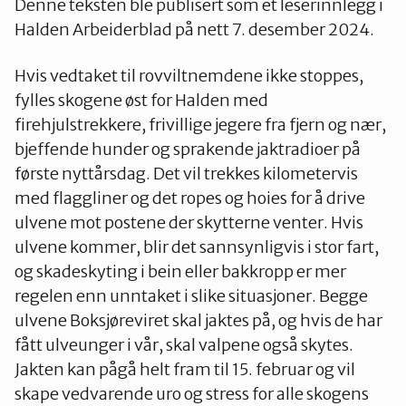
Denne teksten ble publisert som et leserinnlegg i
Halden Arbeiderblad på nett 7. desember 2024.
Hvis vedtaket til rovviltnemdene ikke stoppes,
fylles skogene øst for Halden med
firehjulstrekkere, frivillige jegere fra fjern og nær,
bjeffende hunder og sprakende jaktradioer på
første nyttårsdag. Det vil trekkes kilometervis
med flaggliner og det ropes og hoies for å drive
ulvene mot postene der skytterne venter. Hvis
ulvene kommer, blir det sannsynligvis i stor fart,
og skadeskyting i bein eller bakkropp er mer
regelen enn unntaket i slike situasjoner. Begge
ulvene Boksjøreviret skal jaktes på, og hvis de har
fått ulveunger i vår, skal valpene også skytes.
Jakten kan pågå helt fram til 15. februar og vil
skape vedvarende uro og stress for alle skogens