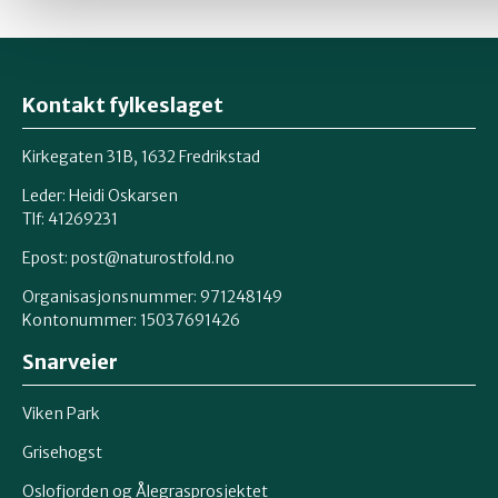
Kontakt fylkeslaget
Kirkegaten 31B, 1632 Fredrikstad
Leder: Heidi Oskarsen
Tlf: 41269231
Epost:
post@naturostfold.no
Organisasjonsnummer: 971248149
Kontonummer: 15037691426
Snarveier
Viken Park
Grisehogst
Oslofjorden og Ålegrasprosjektet