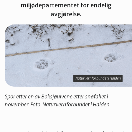
miljødepartementet for endelig
Sarpsborg
avgjørelse.
Naturvernforbundet i Halden
Naturvernforbundet i Halden
Spor etter en av Boksjøulvene etter snøfallet i
november. Foto: Naturvernforbundet i Halden