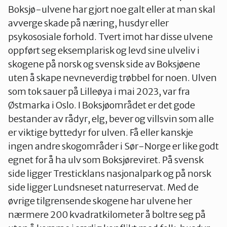
Boksjø-ulvene har gjort noe galt eller at man skal
avverge skade på næring, husdyr eller
psykososiale forhold. Tvert imot har disse ulvene
oppført seg eksemplarisk og levd sine ulveliv i
skogene på norsk og svensk side av Boksjøene
uten å skape nevneverdig trøbbel for noen. Ulven
som tok sauer på Lilleøya i mai 2023, var fra
Østmarka i Oslo. I Boksjøområdet er det gode
bestander av rådyr, elg, bever og villsvin som alle
er viktige byttedyr for ulven. Få eller kanskje
ingen andre skogområder i Sør-Norge er like godt
egnet for å ha ulv som Boksjøreviret. På svensk
side ligger Tresticklans nasjonalpark og på norsk
side ligger Lundsneset naturreservat. Med de
øvrige tilgrensende skogene har ulvene her
nærmere 200 kvadratkilometer å boltre seg på