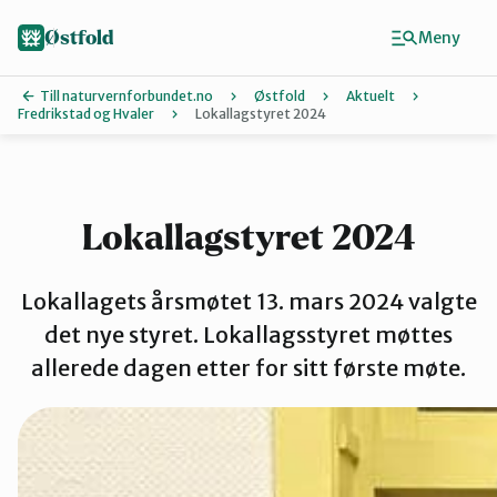
Hopp
til
Østfold
Meny
hovedinnhold
Till naturvernforbundet.no
Østfold
Aktuelt
Fredrikstad og Hvaler
Lokallagstyret 2024
Finn ditt lokallag
Fredrikstad og Hvaler
Lokallagstyret 2024
Halden
Lokallagets årsmøtet 13. mars 2024 valgte
det nye styret. Lokallagsstyret møttes
allerede dagen etter for sitt første møte.
Indre Østfold
Moss-Våler