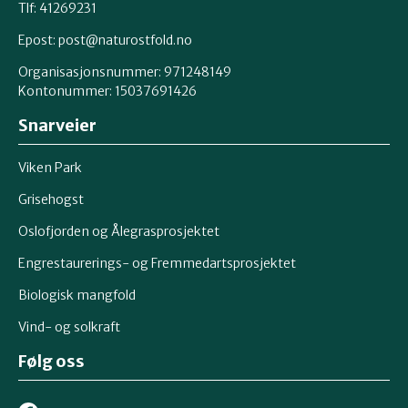
Tlf: 41269231
Epost:
post@naturostfold.no
Organisasjonsnummer: 971248149
Kontonummer: 15037691426
Snarveier
Viken Park
Grisehogst
Oslofjorden og Ålegrasprosjektet
Engrestaurerings- og Fremmedartsprosjektet
Biologisk mangfold
Vind- og solkraft
Følg oss