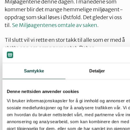
Miljøagentene denne dagen. I månedene som
kommer blir det mange hemmelige miljøagent-
oppdrag som skal løses i Østfold. Det gleder vi oss
til.
Se Miljøagentenes omtale av saken
.
Til slutt vil vi rette en stor takk til alle som er med å
støtte opp om arrangementet. Det er
inspirerende og moro å få lov til å være med å spre
kunnskap om natur og miljø på en slik positiv og
morsom måte. Ikke minst gir det overskudd til alle
Samtykke
Detaljer
oss som jobber på frivillig basis.
Denne nettsiden anvender cookies
Et nytt ”Din nabo er en drage” arrangement i
Vi bruker informasjonskapsler for å gi innhold og annonser et 
Østfold vil finne sted neste vår. Men hvis du ikke
sosiale mediefunksjoner og for å analysere trafikken vår. Vi
klarer å vente til da, finner du oss i Tønsberg 9.
om hvordan du bruker nettstedet vårt, med partnerne våre in
juni. Følg med på våre nettsider for mer
annonsering og analysearbeid, som kan kombinere den med 
informasjon om kort tid.
gjort tilgjengelig for dem, eller som de har samlet inn gjenno