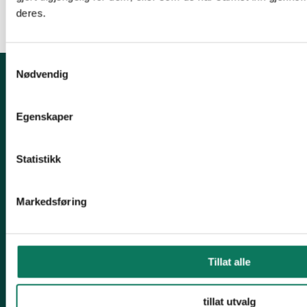
deres.
Samtykkevalg
Nødvendig
Kontakt fylkeslaget
Egenskaper
Kirkegaten 31B, 1632 Fredrikstad
Leder: Heidi Oskarsen
Statistikk
Tlf: 41269231
Epost:
post@naturostfold.no
Markedsføring
Organisasjonsnummer: 971248149
Kontonummer: 15037691426
Snarveier
Tillat alle
Viken Park
tillat utvalg