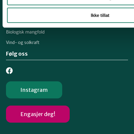
Grisehogst
Oslofjorden og Ålegrasprosjektet
Ikke tillat
Engrestaurerings- og Fremmedartsprosjektet
Biologisk mangfold
Vind- og solkraft
Følg oss
Instagram
Engasjer deg!