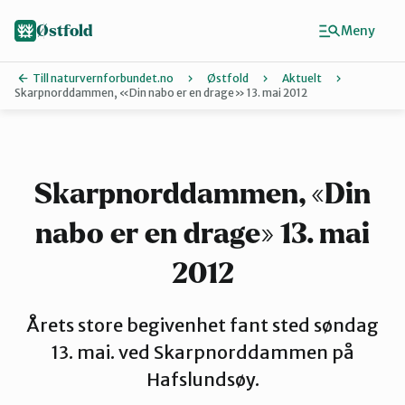
Hopp
til
Østfold
Meny
hovedinnhold
Till naturvernforbundet.no
Østfold
Aktuelt
Skarpnorddammen, «Din nabo er en drage» 13. mai 2012
Finn ditt lokallag
Fredrikstad og Hvaler
Skarpnorddammen, «Din
nabo er en drage» 13. mai
Halden
2012
Indre Østfold
Årets store begivenhet fant sted søndag
13. mai. ved Skarpnorddammen på
Moss-Våler
Hafslundsøy.