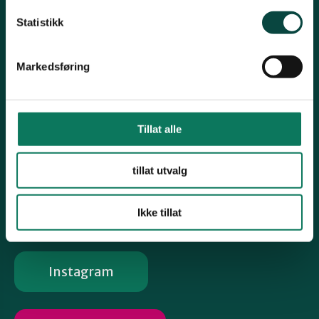
Snarveier
Statistikk
Viken Park
Grisehogst
Markedsføring
Oslofjorden og Ålegrasprosjektet
Engrestaurerings- og Fremmedartsprosjektet
Tillat alle
Biologisk mangfold
Vind- og solkraft
tillat utvalg
Følg oss
Ikke tillat
Instagram