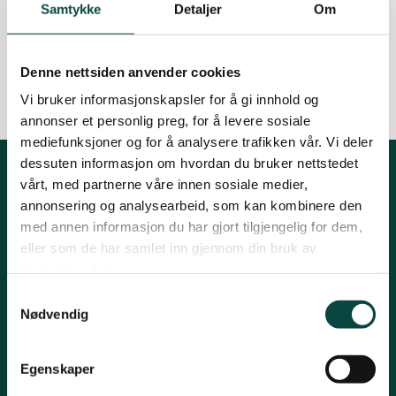
Samtykke
Detaljer
Om
av Asgeir Helgestad.
Sarpsborg
06.03.2025
Aktiviteter
Lokallag
Naturmangfold
Denne nettsiden anvender cookies
Vi bruker informasjonskapsler for å gi innhold og
annonser et personlig preg, for å levere sosiale
mediefunksjoner og for å analysere trafikken vår. Vi deler
dessuten informasjon om hvordan du bruker nettstedet
vårt, med partnerne våre innen sosiale medier,
Kontakt fylkeslaget
annonsering og analysearbeid, som kan kombinere den
med annen informasjon du har gjort tilgjengelig for dem,
Kirkegaten 31B, 1632 Fredrikstad
eller som de har samlet inn gjennom din bruk av
Leder: Heidi Oskarsen
tjenestene deres.
Tlf: 41269231
Samtykkevalg
Nødvendig
Epost:
post@naturostfold.no
Organisasjonsnummer: 971248149
Kontonummer: 15037691426
Egenskaper