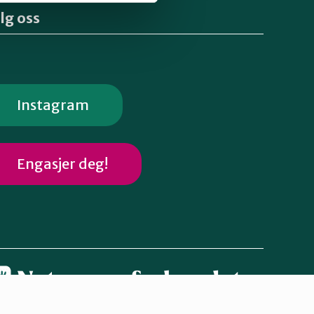
lg oss
Instagram
Engasjer deg!