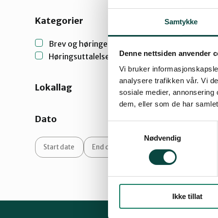
Kategorier
Samtykke
Brev og høringer
(1)
Denne nettsiden anvender c
Høringsuttalelser
(1)
Vi bruker informasjonskapsler
analysere trafikken vår. Vi 
Lokallag
sosiale medier, annonsering 
dem, eller som de har samlet
Dato
Samtykkevalg
Nødvendig
Ikke tillat