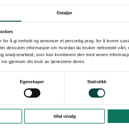
1 resultat
Detaljer
Høringsuttalelser, 
Her finner du høringsuttal
ookies
Østfold.
 for å gi innhold og annonser et personlig preg, for å levere sos
Brev og høringer
Høringsuttale
deler dessuten informasjon om hvordan du bruker nettstedet vårt,
og analysearbeid, som kan kombinere den med annen informasjon d
 inn gjennom din bruk av tjenestene deres.
Egenskaper
Statistikk
tillat utvalg