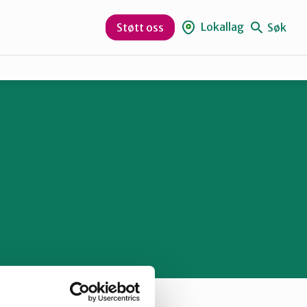
r
Lokallag
Søk
Støtt oss
Indre Østfold