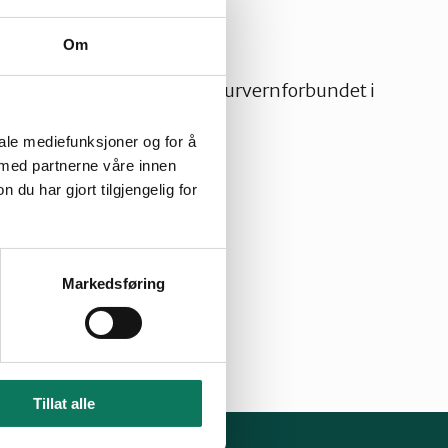
Om
innspill og klager
elser fra fylkeslaget til Naturvernforbundet i
iale mediefunksjoner og for å
09.01.2025
lser
 med partnerne våre innen
u har gjort tilgjengelig for
Markedsføring
Tillat alle