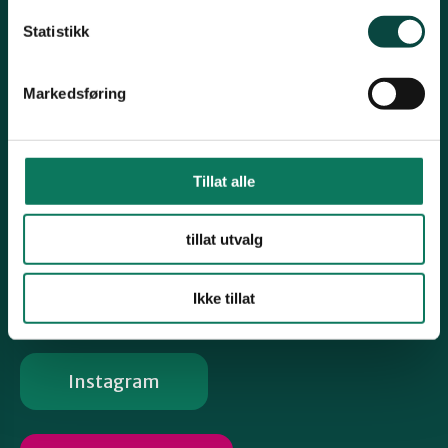
Snarveier
Statistikk
Viken Park
Grisehogst
Markedsføring
Oslofjorden og Ålegrasprosjektet
Engrestaurerings- og Fremmedartsprosjektet
Tillat alle
Biologisk mangfold
Vind- og solkraft
tillat utvalg
Følg oss
Ikke tillat
Instagram