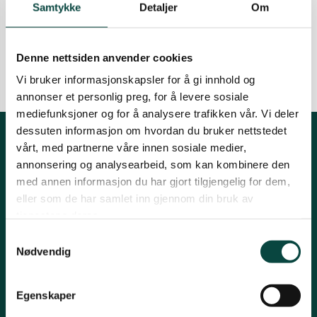
Samtykke
Detaljer
Om
mars 2025.
Sarpsborg
15.03.2025
Biologisk mangfold
Klima
Lokallag
Naturmangfold
Denne nettsiden anvender cookies
Vi bruker informasjonskapsler for å gi innhold og
annonser et personlig preg, for å levere sosiale
mediefunksjoner og for å analysere trafikken vår. Vi deler
dessuten informasjon om hvordan du bruker nettstedet
vårt, med partnerne våre innen sosiale medier,
Kontakt fylkeslaget
annonsering og analysearbeid, som kan kombinere den
med annen informasjon du har gjort tilgjengelig for dem,
Kirkegaten 31B, 1632 Fredrikstad
eller som de har samlet inn gjennom din bruk av
Leder: Heidi Oskarsen
tjenestene deres.
Tlf: 41269231
Samtykkevalg
Nødvendig
Epost:
post@naturostfold.no
Organisasjonsnummer: 971248149
Kontonummer: 15037691426
Egenskaper