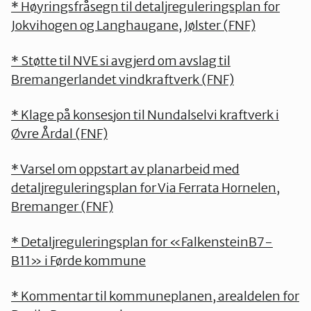
* Høyringsfråsegn til detaljreguleringsplan for
Jokvihogen og Langhaugane, Jølster (FNF)
* Støtte til NVE si avgjerd om avslag til
Bremangerlandet vindkraftverk (FNF)
* Klage på konsesjon til Nundalselvi kraftverk i
Øvre Årdal (FNF)
* Varsel om oppstart av planarbeid med
detaljreguleringsplan for Via Ferrata Hornelen,
Bremanger (FNF)
* Detaljreguleringsplan for «FalkensteinB7-
B11» i Førde kommune
* Kommentar til kommuneplanen, arealdelen for