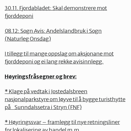
30.11. Fjordabladet: Skal demonstrere mot
fjorddeponi
08.12: Sogn Avis: Andelslandbruk i Sogn
(Naturleg Onsdag)
I tillegg til mange oppslag om aksjonane mot
fjorddeponi og ei lang rekke avisinnlegg.
Høyringsfråsegner og brev:
* Klage på vedtak i Jostedalsbreen
nasjonalparkstyre om løyve til å bygge turisthytte
på Sunndalssetra i Stryn (FNF)
* Høyringssvar – framlegg til nye retningsliner
for lokalisering av handel m.m.