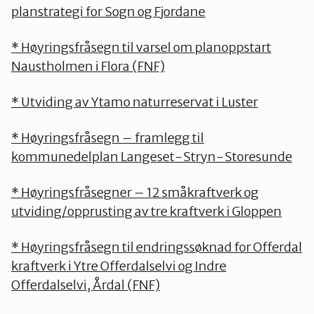
planstrategi for Sogn og Fjordane
* Høyringsfråsegn til varsel om planoppstart
Naustholmen i Flora (FNF)
* Utviding av Ytamo naturreservat i Luster
* Høyringsfråsegn – framlegg til
kommunedelplan Langeset-Stryn-Storesunde
* Høyringsfråsegner – 12 småkraftverk og
utviding/opprusting av tre kraftverk i Gloppen
* Høyringsfråsegn til endringssøknad for Offerdal
kraftverk i Ytre Offerdalselvi og Indre
Offerdalselvi, Årdal (FNF)