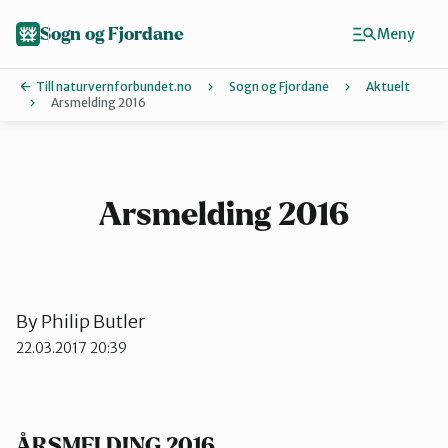
Hopp
til
Sogn og Fjordane
Meny
hovedinnhold
Till naturvernforbundet.no
Sogn og Fjordane
Aktuelt
Arsmelding 2016
Finn ditt lokallag
Artsklubb
Arsmelding 2016
Bremanger
By
Philip Butler
Eid
22.03.2017 20:39
Indre Sogn
ÅRSMELDING 2016