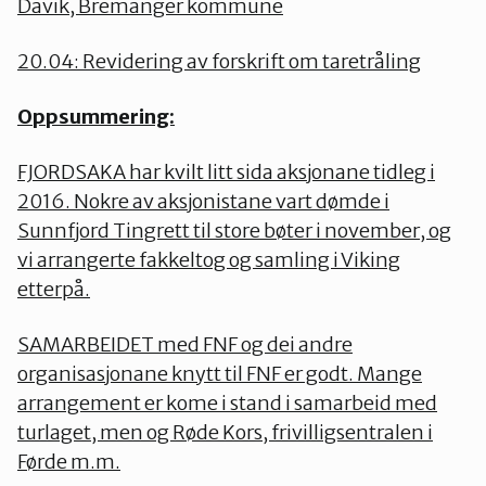
Davik, Bremanger kommune
20.04: Revidering av forskrift om taretråling
Oppsummering:
FJORDSAKA har kvilt litt sida aksjonane tidleg i
2016. Nokre av aksjonistane vart dømde i
Sunnfjord Tingrett til store bøter i november, og
vi arrangerte fakkeltog og samling i Viking
etterpå.
SAMARBEIDET med FNF og dei andre
organisasjonane knytt til FNF er godt. Mange
arrangement er kome i stand i samarbeid med
turlaget, men og Røde Kors, frivilligsentralen i
Førde m.m.