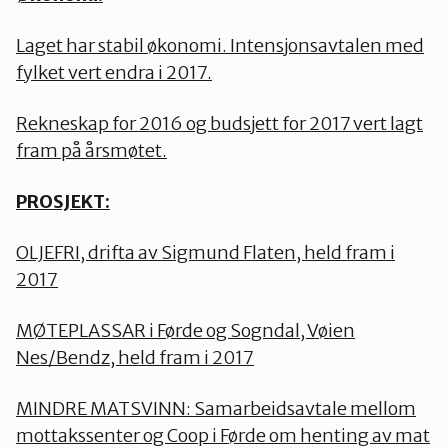
Laget har stabil økonomi. Intensjonsavtalen med
fylket vert endra i 2017.
Rekneskap for 2016 og budsjett for 2017 vert lagt
fram på årsmøtet.
PROSJEKT:
OLJEFRI, drifta av Sigmund Flaten, held fram i
2017
MØTEPLASSAR i Førde og Sogndal, Vøien
Nes/Bendz, held fram i 2017
MINDRE MATSVINN: Samarbeidsavtale mellom
mottakssenter og Coop i Førde om henting av mat