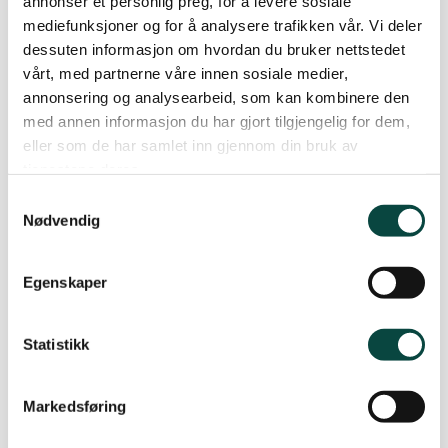
annonser et personlig preg, for å levere sosiale
mediefunksjoner og for å analysere trafikken vår. Vi deler
16.04.2016 i Førde: Den store klesbytedagen, i
dessuten informasjon om hvordan du bruker nettstedet
samarbeid med Omatt
vårt, med partnerne våre innen sosiale medier,
annonsering og analysearbeid, som kan kombinere den
26.04.2016 i Førde: NATURLEG TYSDAG: Klima
med annen informasjon du har gjort tilgjengelig for dem,
med Carlo Aall
eller som de har samlet inn gjennom din bruk av
tjenestene deres.
28.04.2016 i Førde: Sykkelfiksekveld med Grøn
Samtykkevalg
Kyrkjelyd
Nødvendig
07.05.2016 i Førde: Strandryddedag med grillfest
Egenskaper
06.06.2016 i Førde: Marknadsdag – stand og
natur-quiz
Statistikk
12.06.2016 i Førde: SKAPARVERKETS DAG med
Markedsføring
Grøn Kyrkjelyd, frukost og appell