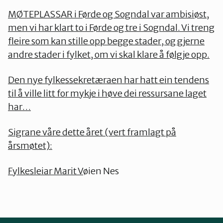
MØTEPLASSAR i Førde og Sogndal var ambisiøst,
men vi har klart to i Førde og tre i Sogndal. Vi treng
fleire som kan stille opp begge stader, og gjerne
andre stader i fylket, om vi skal klare å følgje opp.
Den nye fylkessekretæraen har hatt ein tendens
til å ville litt for mykje i høve dei ressursane laget
har…
Sigrane våre dette året (vert framlagt på
årsmøtet):
Fylkesleiar Marit V
øien Nes