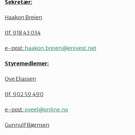
Sekretær:
Haakon Breien
tlf. 918 43 034
e-post:
haakon.breien@enivest.net
Styremedlemer:
Ove Eliassen
tlf. 902 59 490
e-post:
oveel@online.no
Gunnulf Bjørnsen