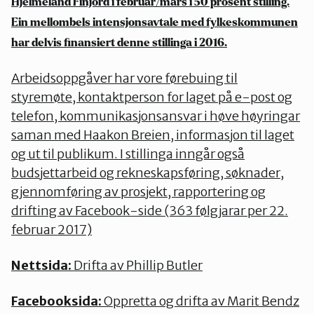
Hjelmeland Finjord i februar/mars i 50 prosent stilling.
Ein mellombels intensjonsavtale med fylkeskommunen
har delvis finansiert denne stillinga i 2016.
Arbeidsoppgåver har vore førebuing til
styremøte, kontaktperson for laget på e-post og
telefon, kommunikasjonsansvar i høve høyringar
saman med Haakon Breien, informasjon til laget
og ut til publikum. I stillinga inngår også
budsjettarbeid og rekneskapsføring, søknader,
gjennomføring av prosjekt, rapportering og
drifting av Facebook-side (363 følgjarar per 22.
februar 2017)
Nettsida:
Drifta av Phillip Butler
Facebooksida:
Oppretta og drifta av Marit Bendz