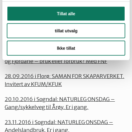
10.08: 2016 i Førde: Om Naturvernforbundet på
Tillat alle
Norsksenteret i Førde
27.08.2016 i Stryn: Flaggermusnatt v/Thorleif
tillat utvalg
Jacobsen
Ikke tillat
09.09.2016 i Sogndal: Bålmøte: naturen i Sogn
og Fjordane – bruk eller forbruk? Med FNF
28.09.2016 i Florø: SAMAN FOR SKAPARVERKET.
Invitert av KFUM/KFUK
20.10.2016 i Sogndal: NATURLEG ONSDAG –
Gang/sykkelveg til Årøy. Er i gang.
23.11.2016 i Sogndal: NATURLEG ONSDAG –
Andelslandbruk. Er i gang.