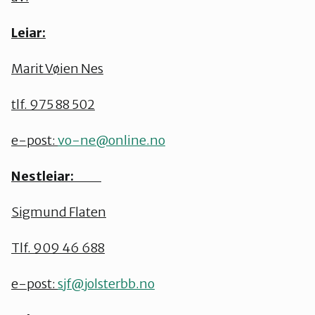
Leiar:
Marit Vøien Nes
tlf. 975 88 502
e-post:
vo-ne@online.no
Nestleiar:
Sigmund Flaten
Tlf. 909 46 688
e-post:
sjf@jolsterbb.no