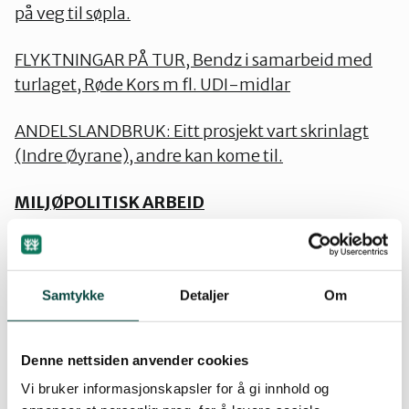
på veg til søpla.
FLYKTNINGAR PÅ TUR, Bendz i samarbeid med
turlaget, Røde Kors m fl. UDI-midlar
ANDELSLANDBRUK: Eitt prosjekt vart skrinlagt
(Indre Øyrane), andre kan kome til.
MILJØPOLITISK ARBEID
Arrangement
02.03.2016 i Førde: Kampen om fjordane, film og
Samtykke
Detaljer
Om
debatt
Denne nettsiden anvender cookies
06.04.2016 i Sogndal: NATURLEG ONSDAG:
Vi bruker informasjonskapsler for å gi innhold og
Klima med Carlo Aall