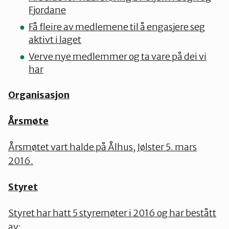
Fjordane
Få fleire av medlemene til å engasj
ere seg
aktivt i laget
Verve nye medlemmer og ta vare på dei vi
har
Organisasjon
Årsmøte
Årsmøtet vart halde på Ålhus, Jølster 5. mars
2016.
Styret
Styret har hatt 5 styremøter i 2016 og har bestått
av: