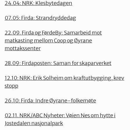
24.04: NRK: Klesbytedagen
07.05: Firda: Strandryddedag
22.09. Firda og FørdeBy: Samarbeid mot
matkasting mellom Coop og Øyrane
mottakssenter
28.09: Firdaposten: Saman for skaparverket
12.10: NRK: Erik Solheim om kraftutbygging, krev
stopp
26.10: Firda: Indre Øyrane-folkemøte
02.11. NRK/ABC Nyheter: Vøien Nes om hytte i
Jostedalen nasjonalpark