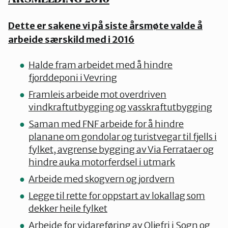
Kinn
Dette er sakene vi på siste årsmøte valde å
arbeide særskild med i 2016
Sogn og Fjordane
Halde fram arbeidet med å hindre
fjorddeponi i Vevring
Sunnfjord
Framleis arbeide mot overdriven
vindkraftutbygging og vasskraftutbygging
Saman med FNF arbeide for å hindre
planane om gondolar og turistvegar til fjells i
fylket, avgrense bygging av Via Ferrataer og
hindre auka motorferdsel i utmark
Arbeide med skogvern og jordvern
Legge til rette for oppstart av lokallag som
dekker heile fylket
Arbeide for vidareføring av Oljefri i Sogn og