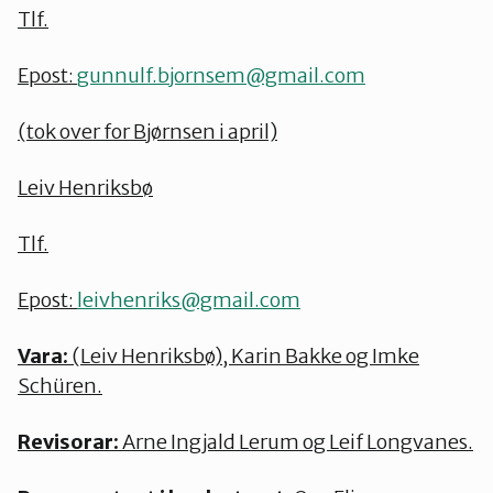
Tlf.
Epost:
gunnulf.bjornsem@gmail.com
(tok over for Bjørnsen i april)
Leiv Henriksbø
Tlf.
Epost:
leivhenriks@gmail.com
Vara:
(Leiv Henriksbø), Karin Bakke og Imke
Schüren.
Revisorar:
Arne Ingjald Lerum og Leif Longvanes.