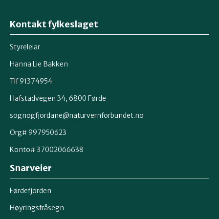
Kontakt fylkeslaget
Styreleiar
Hanna Lie Bakken
Tlf 91374954
Hafstadvegen 34, 6800 Førde
sognogfjordane@naturvernforbundet.no
Org# 997950623
Konto# 37002066638
Snarveier
Førdefjorden
Høyringsfråsegn