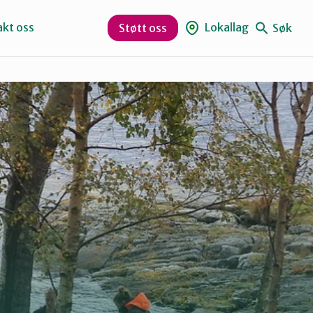
kt oss
Lokallag
Søk
Støtt oss
Eid
Sogn og Fjordane