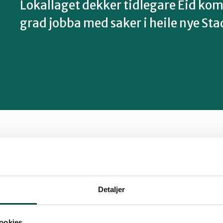
Lokallaget dekker tidlegare Eid ko
grad jobba med saker i heile nye S
Detaljer
ookies