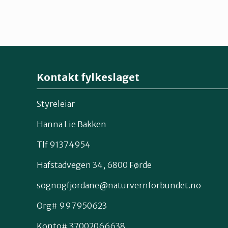
Kontakt fylkeslaget
Styreleiar
Hanna Lie Bakken
Tlf 91374954
Hafstadvegen 34, 6800 Førde
sognogfjordane@naturvernforbundet.no
Org# 997950623
Konto# 37002066638