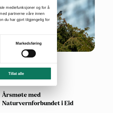
iale mediefunksjoner og for å
 med partnerne våre innen
u har gjort tilgjengelig for
Markedsføring
12.mar
2025
Tillat alle
Årsmøte med
Naturvernforbundet i Eid