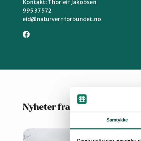
Kontakt: Thorleif Jakobsen
995 37 572
eid@naturvernforbundet.no
Nyheter fra Eid
Samtykke
Denne nettsiden anvender c