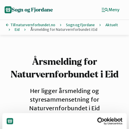
Hopp
til
Sogn og Fjordane
Meny
hovedinnhold
Till naturvernforbundet.no
Sogn og Fjordane
Aktuelt
Eid
Årsmelding for Naturvernforbundet i Eid
Finn ditt lokallag
Artsklubb
Årsmelding for
Naturvernforbundet i Eid
Bremanger
Her ligger årsmelding og
Eid
styresammensetning for
Naturvernforbundet i Eid
Indre Sogn