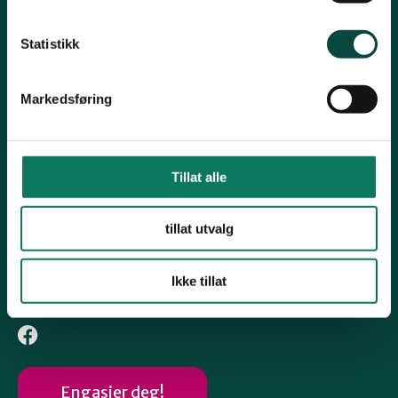
Tlf 91374954
Statistikk
Hafstadvegen 34, 6800 Førde
sognogfjordane@naturvernforbundet.no
Markedsføring
Org# 997950623
Konto# 37002066638
Snarveier
Tillat alle
Førdefjorden
tillat utvalg
Høyringsfråsegn
Ikke tillat
Følg oss
Engasjer deg!