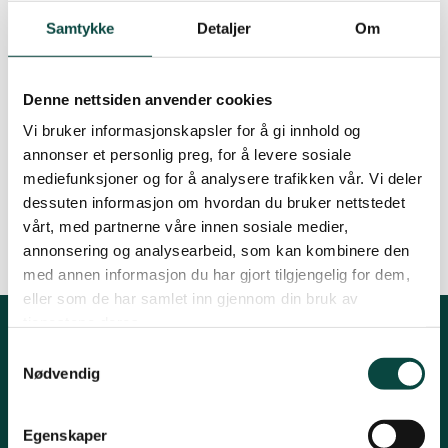
By
Martin Ødegaard
Samtykke
Detaljer
Om
Kinn
26.05.2015 09:00
| Sist oppdatert: 14.11.2022 13:07
Denne nettsiden anvender cookies
Sogn og Fjordane
Vi bruker informasjonskapsler for å gi innhold og
Her finner du årsmeldinga for 2014
annonser et personlig preg, for å levere sosiale
Sunnfjord
mediefunksjoner og for å analysere trafikken vår. Vi deler
Her er styresammensetninga
dessuten informasjon om hvordan du bruker nettstedet
vårt, med partnerne våre innen sosiale medier,
annonsering og analysearbeid, som kan kombinere den
med annen informasjon du har gjort tilgjengelig for dem,
eller som de har samlet inn gjennom din bruk av
tjenestene deres.
Kontakt fylkeslaget
Samtykkevalg
Nødvendig
Styreleiar
Egenskaper
Hanna Lie Bakken