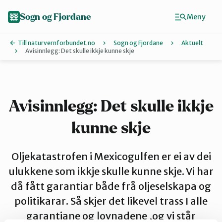
Hopp
til
Sogn og Fjordane
Meny
hovedinnhold
Till naturvernforbundet.no
Sogn og Fjordane
Aktuelt
Avisinnlegg: Det skulle ikkje kunne skje
Finn ditt lokallag
Artsklubb
Avisinnlegg: Det skulle ikkje
kunne skje
Bremanger
Oljekatastrofen i Mexicogulfen er ei av dei
Eid
ulukkene som ikkje skulle kunne skje. Vi har
då fått garantiar både frå oljeselskapa og
politikarar. Så skjer det likevel trass I alle
Indre Sogn
garantiane og lovnadene ,og vi står