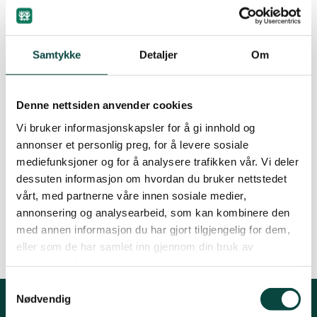
overfor ein katastrofe som ingen anar
Kinn
utgangen av. Tusenvis og kanskje millionar
av liter olje renn ut i havet…
Samtykke
Detaljer
Om
Sogn og Fjordane
Denne nettsiden anvender cookies
Sunnfjord
By
Artikkelimportør
Vi bruker informasjonskapsler for å gi innhold og
12.08.2010 11:20
annonser et personlig preg, for å levere sosiale
mediefunksjoner og for å analysere trafikken vår. Vi deler
dessuten informasjon om hvordan du bruker nettstedet
vårt, med partnerne våre innen sosiale medier,
Det skulle ikkje kunne skje
annonsering og analysearbeid, som kan kombinere den
med annen informasjon du har gjort tilgjengelig for dem,
eller som de har samlet inn gjennom din bruk av
tjenestene deres.
Samtykkevalg
Nødvendig