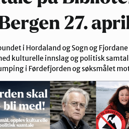
Bergen 27. apri
ndet i Hordaland og Sogn og Fjordane i
ed kulturelle innslag og politisk samta
mping i Førdefjorden og søksmålet mot