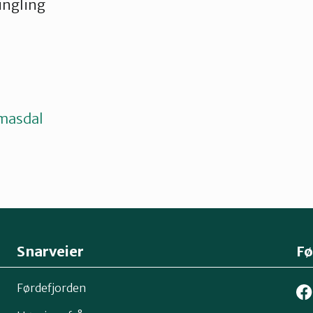
ingling
masdal
Snarveier
Fø
Førdefjorden