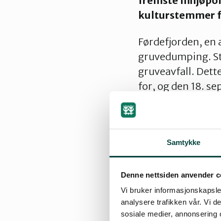
fremste miljøpoli
kulturstemmer f
Førdefjorden, en a
gruvedumping. Sta
gruveavfall. Det
for, og den 18. se
for naturen!
Den 27. april invi
Bergen for å forte
Samtykke
kan du også nyte k
møtt!
Denne nettsiden anvender c
Vi bruker informasjonskapsler
Arrangementet vi
analysere trafikken vår. Vi 
v=3dME991Y6B
sosiale medier, annonsering 