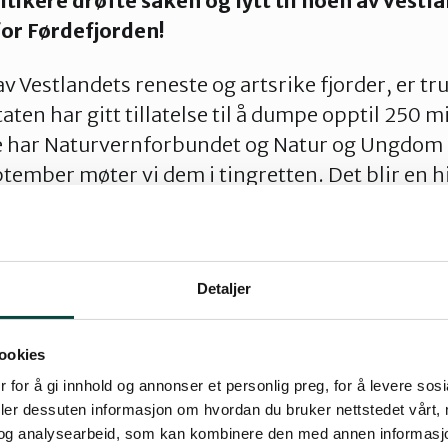
tikere drøfte saken og lytt til noen av Vestl
or Førdefjorden!
v Vestlandets reneste og artsrike fjorder, er tr
ten har gitt tillatelse til å dumpe opptil 250 m
te har Naturvernforbundet og Natur og Ungdom 
ptember møter vi dem i tingretten. Det blir en h
terer vi alle til Bergen by, på Amalies hage på H
lle mer om hvorfor vi har valgt å ta dette drasti
Detaljer
ulturelle innslag og høre en interessant politis
ookies
 for å gi innhold og annonser et personlig preg, for å levere sos
l også strømmes her:
https://www.youtube.co
deler dessuten informasjon om hvordan du bruker nettstedet vårt,
A
og analysearbeid, som kan kombinere den med annen informasjon d