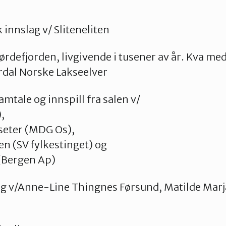
 innslag v/ Sliteneliten
ørdefjorden, livgivende i tusener av år. Kva med
Erdal Norske Lakseelver
amtale og innspill fra salen v/
,
seter (MDG Os),
n (SV fylkestinget) og
 (Bergen Ap)
ng v/Anne-Line Thingnes Førsund, Matilde Mar