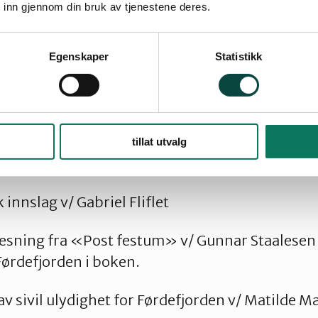
 inn gjennom din bruk av tjenestene deres.
te til søksmålet på Spleis – den finner du her:
s
Egenskaper
Statistikk
en v/ Tom Skauge Naturvernforbundet Hordal
fjorden og fjordsøksmålet v/ Anne-Line Thing
tillat utvalg
et i Sogn og Fjordane
innslag v/ Gabriel Fliflet
esning fra «Post festum» v/ Gunnar Staalesen
ørdefjorden i boken.
v sivil ulydighet for Førdefjorden v/ Matilde Ma