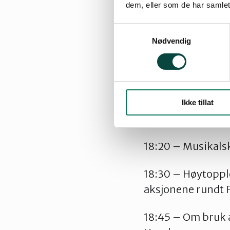
dem, eller som de har samlet
Gi gjerne din støt
Samtykkevalg
Nødvendig
PROGRAM:
18:00 – Velkomm
18:05 – Om Førde
Ikke tillat
Naturvernforbund
18:20 – Musikalsk 
18:30 – Høytoppl
aksjonene rundt F
18:45 – Om bruk a