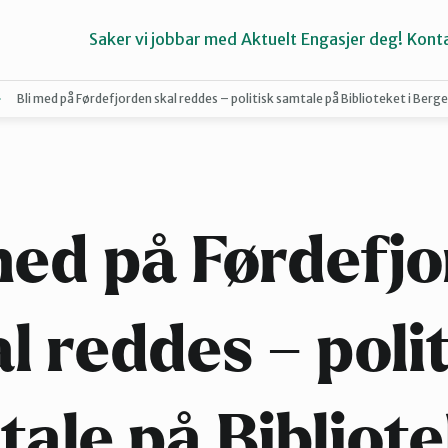
Saker vi jobbar med
Aktuelt
Engasjer deg!
Konta
Bli med på Førdefjorden skal reddes – politisk samtale på Biblioteket i Bergen
Bremanger
Kinn
med på Førdefj
l reddes – poli
ale på Bibliote