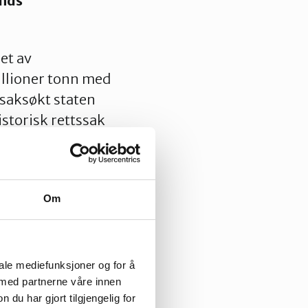
ands
uet av
illioner tonn med
saksøkt staten
istorisk rettssak
ovedbiblioteket i
ske steget. Her
Om
k samtale. Vel
iale mediefunksjoner og for å
m/watch?
 med partnerne våre innen
u har gjort tilgjengelig for