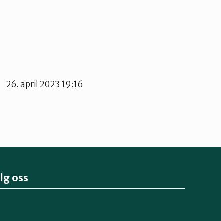
Lagt
26. april 2023 19:16
ut
på
lg oss