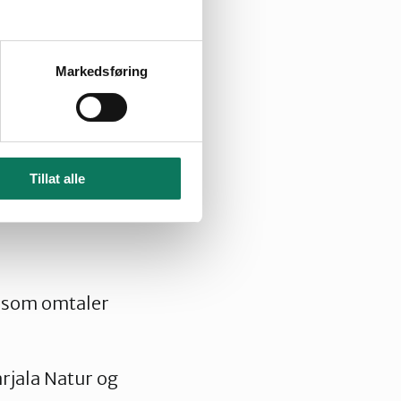
pleis.no/309897
Markedsføring
and
nes Førsund,
Tillat alle
 som omtaler
rjala Natur og