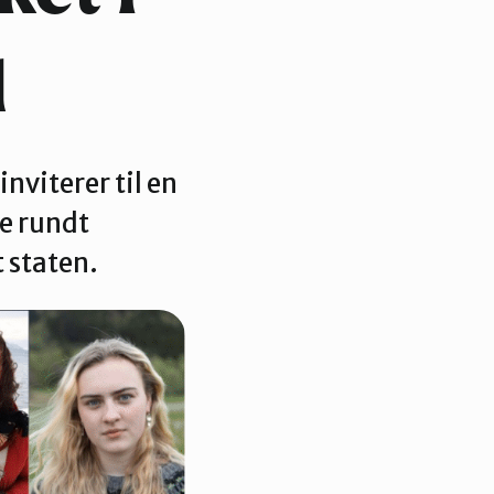
l
nviterer til en
le rundt
 staten.