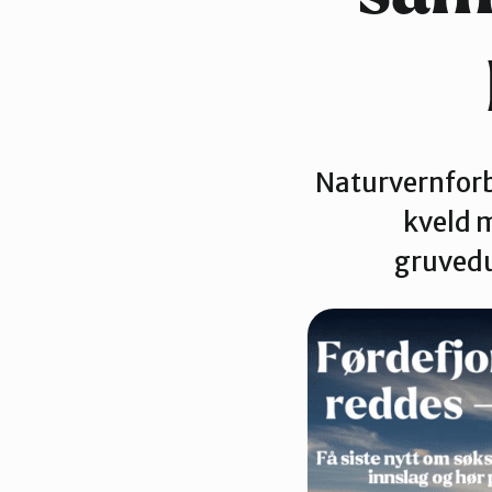
Naturvernforbu
kveld m
gruvedu