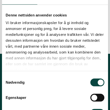
Kinn
Sommer og høst 2026, 22.juni – 12.juli,
3.-9.august og 17.-23. august
Denne nettsiden anvender cookies
28.05.2026
Fjord
Marin natur
Vi bruker informasjonskapsler for å gi innhold og
Sogn og Fjordane
Naturvern
Nyhende
annonser et personlig preg, for å levere sosiale
Sognefjorden
mediefunksjoner og for å analysere trafikken vår. Vi deler
dessuten informasjon om hvordan du bruker nettstedet
Sunnfjord
vårt, med partnerne våre innen sosiale medier,
annonsering og analysearbeid, som kan kombinere den
med annen informasjon du har gjort tilgjengelig for dem,
eller som de har samlet inn gjennom din bruk av
Kontakt fylkeslaget
tjenestene deres.
Samtykkevalg
Styreleiar
Nødvendig
Hanna Lie Bakken
Tlf 91374954
Egenskaper
Hafstadvegen 34, 6800 Førde