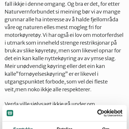
fall ikkje i denne omgang. Og bra er det, for etter
Naturvernforbundet si meining bør vi av mange
grunnar alle ha interesse av å halde fjellområda
våre og naturen elles mest mogleg fri for
motorkøyretøy. Vi har også ei lov om motorferdsel
i utmark som inneheld strenge restriksjonar på
bruk av slike køyretøy, men som likevel opnar for
det ein kan kalle nyttekøyring av av ymse slag.
Meir unødvendig køyring eller det ein kan
kalle”fornøyelseskøyring” er er likevel i
utgangspunktet forbode, som vel dei fleste
veit,men noko ikkje alle respekterer.
Verda ville sjølvsagt ikkje gå under om
balestrendingane fekk høve til å sette i gang
dette prøveprosjektet sitt. Problemet er likevel
først og fremst at dersom dette ”pilotprosjektet”
Samtykke
Detaljer
Om