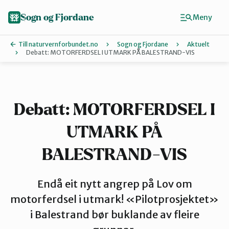
Hopp
til
Sogn og Fjordane
Meny
hovedinnhold
Till naturvernforbundet.no
Sogn og Fjordane
Aktuelt
Debatt: MOTORFERDSEL I UTMARK PÅ BALESTRAND-VIS
Finn ditt lokallag
Artsklubb
Debatt: MOTORFERDSEL I
UTMARK PÅ
Bremanger
BALESTRAND-VIS
Eid
Endå eit nytt angrep på Lov om
motorferdsel i utmark! «Pilotprosjektet»
Indre Sogn
i Balestrand bør buklande av fleire