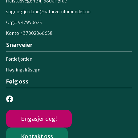
Hafstadvegen 34, 6800 Førde
sognogfjordane@naturvernforbundet.no
Org# 997950623
Konto# 37002066638
Snarveier
Førdefjorden
Høyringsfråsegn
Følg oss
Engasjer deg!
Kontakt oss