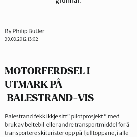
grunnar.
Kinn
By
Philip Butler
Sogn og Fjordane
30.03.2012 13:02
Sunnfjord
MOTORFERDSEL I
UTMARK PÅ
BALESTRAND-VIS
Balestrand fekk ikkje sitt” pilotprosjekt ” med
bruk av beltebil eller andre transportmiddel for å
transportere skiturister opp på fjelltoppane, i alle