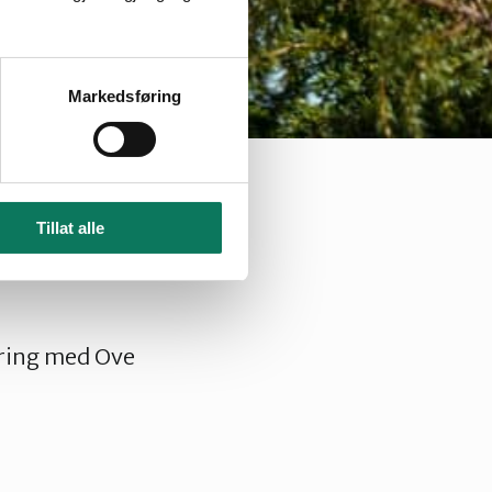
Markedsføring
Terje Valen Hoihjelle
Terje Valen Hoihjelle
Tillat alle
u tenker å komme
ring med Ove