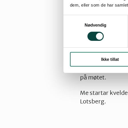
dem, eller som de har samlet
Samtykkevalg
Nødvendig
Ikke tillat
Meld gjerne frå ti
på møtet.
Me startar kveld
Lotsberg.