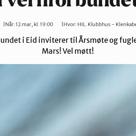
rvernforbundet 
Når:
12.mar, kl. 19:00
Hvor:
HIL. Klubbhus – Klenkab
ndet i Eid inviterer til Årsmøte og fugl
Mars! Vel møtt!