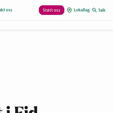
kt oss
Lokallag
Søk
Støtt oss
Eid
Sogn og Fjordane