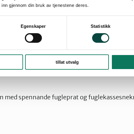
 inn gjennom din bruk av tjenestene deres.
Egenskaper
Statistikk
tillat utvalg
 leiar Thorleif Jakobsen (
thorjak@live.no
) om d
en med spennande fugleprat og fuglekassesnek