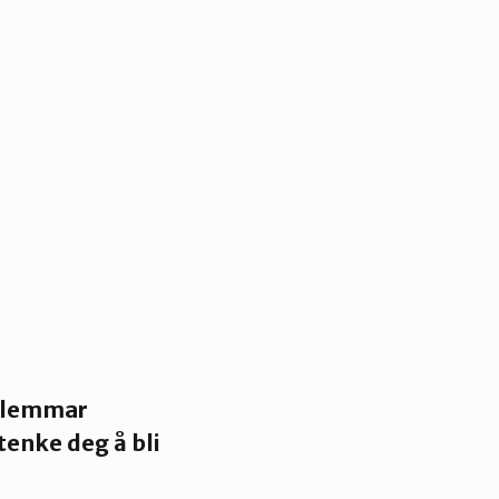
edlemmar
enke deg å bli