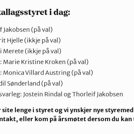
kallagsstyret i dag:
if Jakobsen (på val)
t Hjelle (ikkje på val)
i Merete (ikkje på val)
 Marie Kristine Kroken (på val)
Monica Villard Austring (på val)
dil Sønderland (på val)
arleg: Jostein Rindal og Thorleif Jakobsen
 site lenge i styret og vi ynskjer nye styrem
takt, eller kom på årsmøtet dersom du kan t