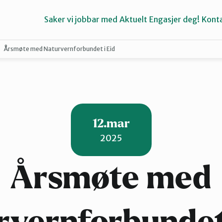
Saker vi jobbar med
Aktuelt
Engasjer deg!
Konta
Årsmøte med Naturvernforbundet i Eid
Bremanger
Kinn
12.mar
2025
Årsmøte med