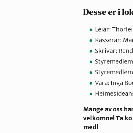
Desse er i lo
Leiar: Thorle
Kasserar: Mari
Skrivar: Rand
Styremedlem:
Styremedlem: 
Vara: Inga Bo
Heimesideansv
Mange av oss har
velkomne! Ta kon
med!