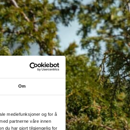
Om
iale mediefunksjoner og for å
 med partnerne våre innen
u har gjort tilgjengelig for