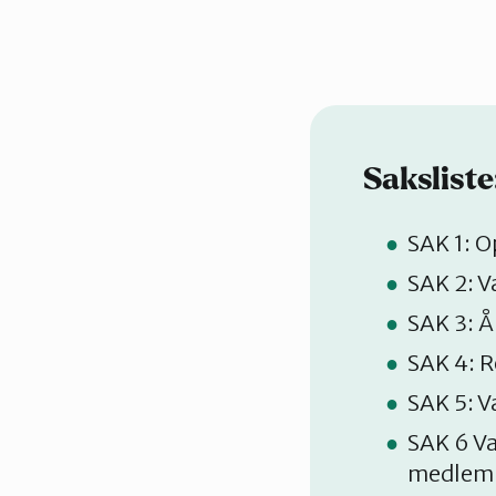
Saksliste
SAK 1: O
SAK 2: V
SAK 3: Å
SAK 4: R
SAK 5: V
SAK 6 Va
medlemm