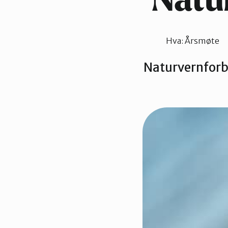
Natu
Hva:
Årsmøte
Naturvernforbu