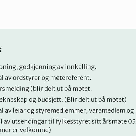
:
pning, godkjenning av innkalling.
al av ordstyrar og møtereferent.
rsmelding (blir delt ut på møtet.
ekneskap og budsjett. (Blir delt ut på møtet)
al av leiar og styremedlemmer, varamedlem og 
l av utsendingar til fylkesstyret sitt årsmøte 05.
er er velkomne)