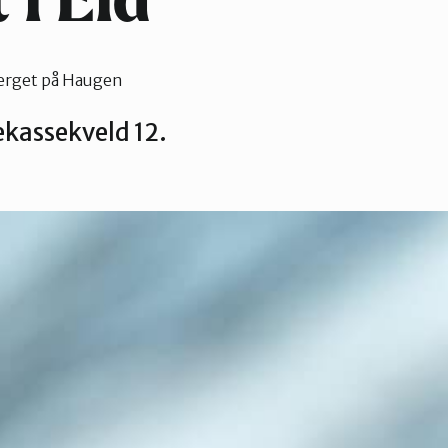
i Eid
erget på Haugen
ekassekveld 12.