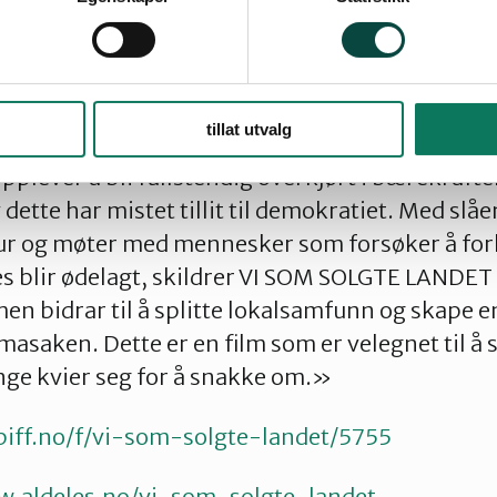
e av det grønne skiftet – og som ikke blir hørt 
estruktive inngrep i livene og nærmiljøene der
etter Kieran Kolle et kritisk blikk mot praksise
tillat utvalg
nne energiprosjekter som bakstreversk og susp
lever å bli fullstendig overkjørt i bærekraft
ette har mistet tillit til demokratiet. Med slåe
ur og møter med mennesker som forsøker å for
s blir ødelagt, skildrer VI SOM SOLGTE LANDET
en bidrar til å splitte lokalsamfunn og skape 
asaken. Dette er en film som er velegnet til å 
ge kvier seg for å snakke om.»
biff.no/f/vi-som-solgte-landet/5755
w.aldeles.no/vi-som-solgte-landet