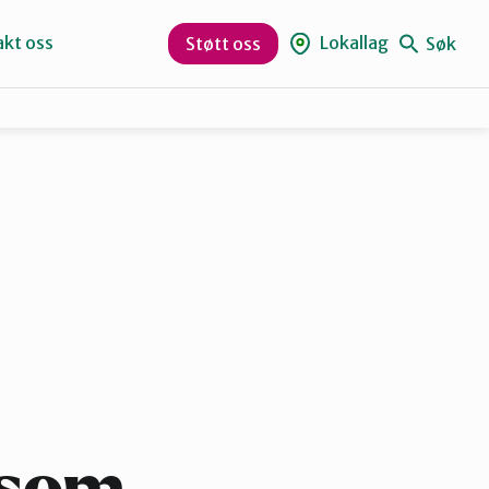
kt oss
Lokallag
Søk
Støtt oss
Eid
Sogn og Fjordane
.