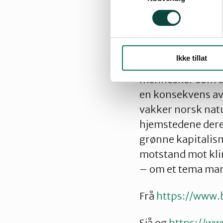
rasert som en følg
protesterer mot d
Med sin nye film r
Ikke tillat
motstand mot grø
mennesker som opp
en konsekvens av d
vakker norsk nat
hjemstedene dere
grønne kapitalism
motstand mot klim
– om et tema man
Frå
https://www.
Sjå og
https://ww