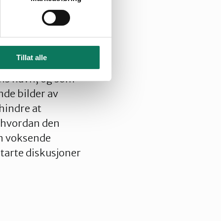
når de
es.
n med å avfeie
Tillat alle
ekt. Vi får møte
ens navn, og som
nde bilder av
hindre at
 hvordan den
en voksende
starte diskusjoner