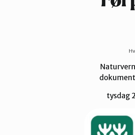
Før
Hv
Naturvernf
dokument
tysdag 2