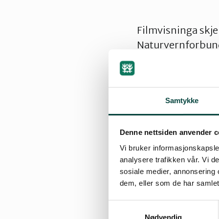
Filmvisninga skj
Naturvernforbunde
Frivilligsentrale
Om filmen:
Samtykke
«En kritisk og v
kapitalismen.
Denne nettsiden anvender c
Vi bruker informasjonskapsler
Det er bred enigh
analysere trafikken vår. Vi 
fornybare alterna
sosiale medier, annonsering 
imidlertid langt 
dem, eller som de har samlet
natur, uerstattel
Samtykkevalg
SOLGTE LANDET mø
Nødvendig