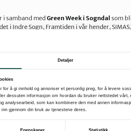
er i samband med
Green Week i Sogndal
som bli
t i Indre Sogn, Framtiden i vår hender, SIMAS
n, Trivselsentralen og Sogn Næring frå 18.-22.
Detaljer
isuelt slående dokumentar om prisen for den gr
ookies
 for å gi innhold og annonser et personlig preg, for å levere sos
et om nødvendigheten av å bytte ut fossile ene
deler dessuten informasjon om hvordan du bruker nettstedet vårt,
tiver. De konkrete tiltakene for å produsere fo
og analysearbeid, som kan kombinere den med annen informasjon d
mer kontroversielle, særlig når de går direkte u
 inn gjennom din bruk av tjenestene deres.
ig matjord og menneskers livskvalitet. I dokum
ter vi mennesker som opplever at naturen ru
Egenskaper
Statistikk