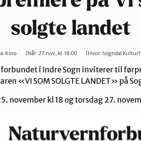
premiere på Vi
solgte landet
a:
Kino
Når:
27.nov, kl. 18:00
Hvor:
Sogndal Kultur
orbundet i Indre Sogn inviterer til før
aren «VI SOM SOLGTE LANDET» på Sog
5. november kl 18 og torsdag 27. novem