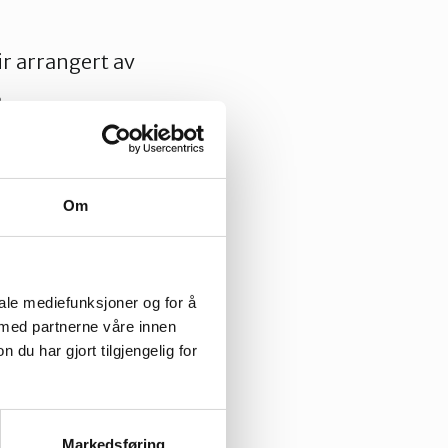
r arrangert av
,
 november
Om
ønne
iale mediefunksjoner og for å
rgikilder med
 med partnerne våre innen
rnybar energi er
u har gjort tilgjengelig for
tover vakker
entaren VI SOM
ndt dem blir
Markedsføring