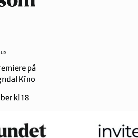
 som
hus
premiere på
ndal Kino
ber kl 18