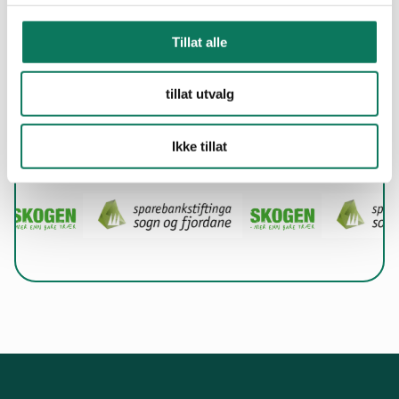
Les meir om Artsklubben
Tillat alle
tillat utvalg
Takk til sponsorane våre!
Ikke tillat