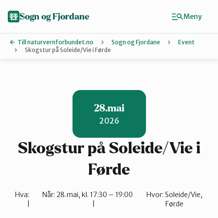
Hopp
til
Sogn og Fjordane
Meny
hovedinnhold
Till naturvernforbundet.no
Sogn og Fjordane
Event
Skogstur på Soleide/Vie i Førde
Finn ditt lokallag
Artsklubb
28.mai
2026
Bremanger
Skogstur på Soleide/Vie i
Eid
Førde
Hva:
Når:
28.mai, kl. 17:30 – 19:00
Hvor:
Soleide/Vie,
Indre Sogn
Førde