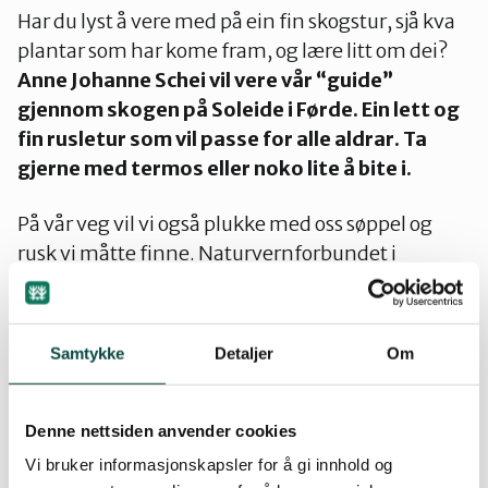
Har du lyst å vere med på ein fin skogstur, sjå kva
plantar som har kome fram, og lære litt om dei?
Anne Johanne Schei vil vere vår “guide”
gjennom skogen på Soleide i Førde. Ein lett og
fin rusletur som vil passe for alle aldrar. Ta
gjerne med termos eller noko lite å bite i.
På vår veg vil vi også plukke med oss søppel og
rusk vi måtte finne. Naturvernforbundet i
Sunnfjord vil ha med bossekkar som vi kan samle
dette i.
Samtykke
Detaljer
Om
reise og parkering:
For å kome til Soleide køyrer
du til Vie, og held fram på ein grusveg, over ei
ferist, heilt til du kjem til ein parkeringsplass.
Denne nettsiden anvender cookies
Oppmøte kl. 17.30.
Vi bruker informasjonskapsler for å gi innhold og