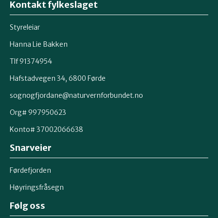
Kontakt fylkeslaget
Styreleiar
Hanna Lie Bakken
Tlf 91374954
Hafstadvegen 34, 6800 Førde
sognogfjordane@naturvernforbundet.no
Org# 997950623
Konto# 37002066638
Snarveier
Førdefjorden
Høyringsfråsegn
Følg oss