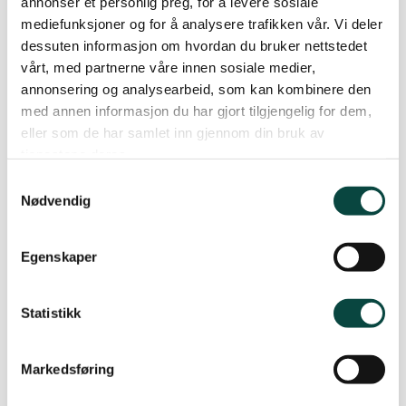
annonser et personlig preg, for å levere sosiale
Skogsturen er eit samarbeid mellom Anne
mediefunksjoner og for å analysere trafikken vår. Vi deler
Johanne Schei, Naturvernforbundet i Sunnfjord
dessuten informasjon om hvordan du bruker nettstedet
(via Artsklubben) og Førde bibliotek, og er eit ledd
vårt, med partnerne våre innen sosiale medier,
annonsering og analysearbeid, som kan kombinere den
i Berekraftsveka 2026.
med annen informasjon du har gjort tilgjengelig for dem,
eller som de har samlet inn gjennom din bruk av
tjenestene deres.
Artsklubben i Sunnfjord
Samtykkevalg
Nødvendig
Artsklubben vil at fleire skal bli med og lære seg å
kjenne igjen artar og registrere dei i
Egenskaper
Artsdatabanken
. Slik bidrar ein med
folkeforsking og kunnskap om naturverdiane ein
Statistikk
har i området sitt.
Markedsføring
Kva er Artsklubben i Sunnfjord?