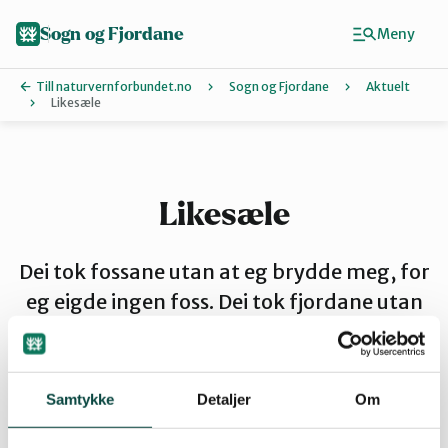
Hopp
til
Sogn og Fjordane
Meny
hovedinnhold
Till naturvernforbundet.no
Sogn og Fjordane
Aktuelt
Likesæle
Finn ditt lokallag
Artsklubb
Likesæle
Bremanger
Dei tok fossane utan at eg brydde meg, for
eg eigde ingen foss. Dei tok fjordane utan
at eg brydde meg, for eg eigde ingen fjord.
Eid
Dei tok kysten utan at eg brydde meg, for
eg budde ikkje der lenger. Når dei hadde
Samtykke
Detaljer
Om
Indre Sogn
tatt alt var det ikkje meir. Då brydde eg