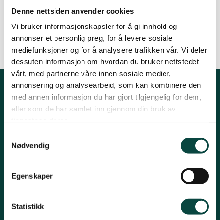
meg. H. C.…
Denne nettsiden anvender cookies
Kinn
Vi bruker informasjonskapsler for å gi innhold og
annonser et personlig preg, for å levere sosiale
By
Sogn og Fjordane
mediefunksjoner og for å analysere trafikken vår. Vi deler
dessuten informasjon om hvordan du bruker nettstedet
17.11.2010 14:57
vårt, med partnerne våre innen sosiale medier,
Sunnfjord
annonsering og analysearbeid, som kan kombinere den
med annen informasjon du har gjort tilgjengelig for dem,
Kontakt fylkeslaget
eller som de har samlet inn gjennom din bruk av
tjenestene deres.
Styreleiar
Samtykkevalg
Hanna Lie Bakken
Nødvendig
Tlf 91374954
Hafstadvegen 34, 6800 Førde
Egenskaper
sognogfjordane@naturvernforbundet.no
Statistikk
Org# 997950623