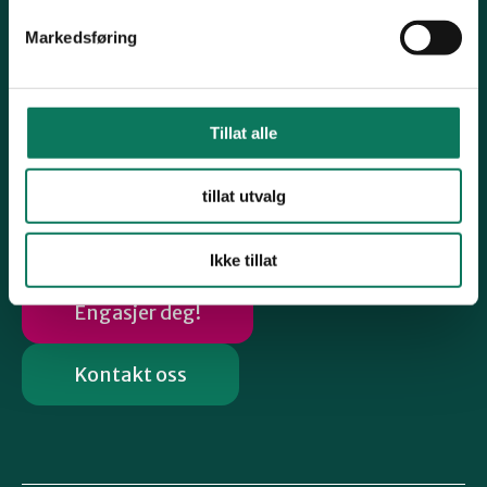
Konto# 37002066638
Markedsføring
Snarveier
Førdefjorden
Tillat alle
Høyringsfråsegn
Følg oss
tillat utvalg
Ikke tillat
Engasjer deg!
Kontakt oss