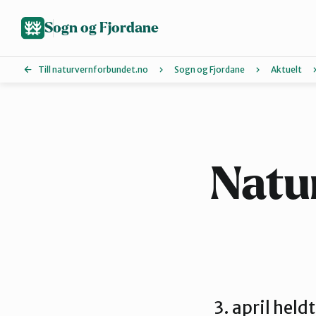
Hopp
til
Sogn og Fjordane
hovedinnhold
Till naturvernforbundet.no
Sogn og Fjordane
Aktuelt
Artsklubb
Indre Sogn
Natu
Sunnfjord
3. april hel