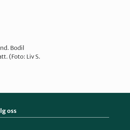
and. Bodil
tt. (Foto: Liv S.
lg oss