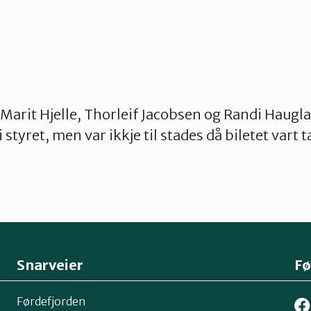
: Marit Hjelle, Thorleif Jacobsen og Randi Haugl
styret, men var ikkje til stades då biletet vart ta
Snarveier
Fø
Førdefjorden