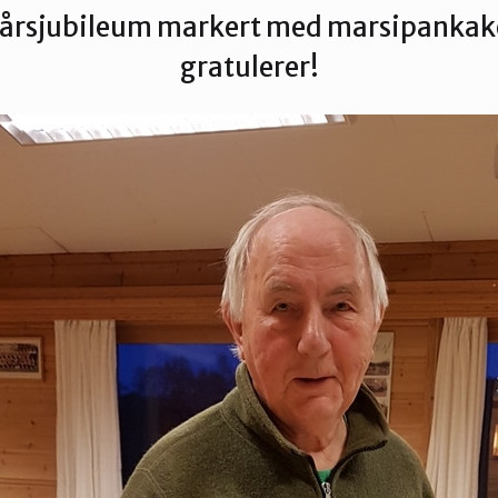
0-årsjubileum markert med marsipankake
gratulerer!