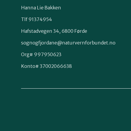
Hanna Lie Bakken
Tlf 91374954
Hafstadvegen 34, 6800 Førde
sognogfjordane@naturvernforbundet.no
Org# 997950623
Konto# 37002066638