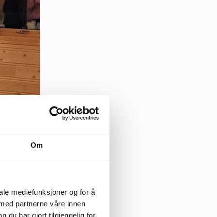
Om
iale mediefunksjoner og for å
 med partnerne våre innen
u har gjort tilgjengelig for