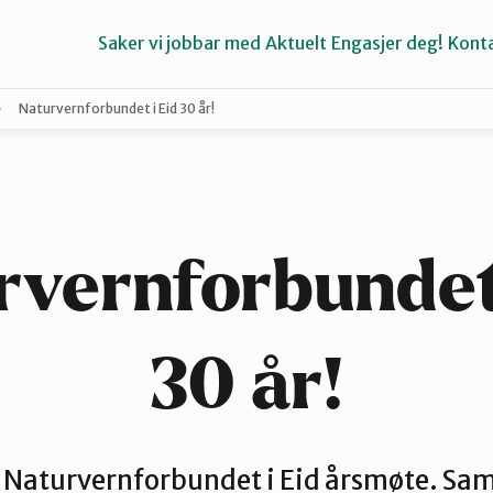
Saker vi jobbar med
Aktuelt
Engasjer deg!
Konta
Naturvernforbundet i Eid 30 år!
Bremanger
Kinn
rvernforbundet 
30 år!
dt Naturvernforbundet i Eid årsmøte. Sa