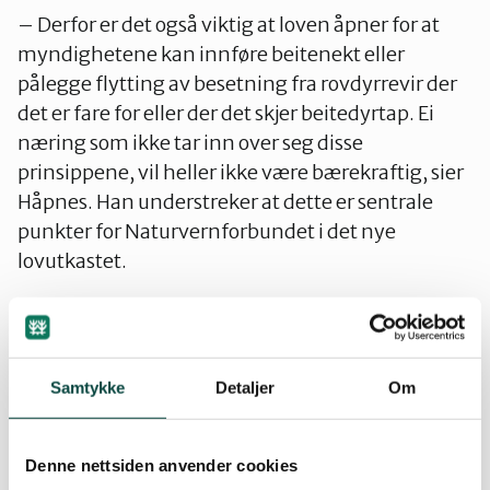
– Derfor er det også viktig at loven åpner for at
myndighetene kan innføre beitenekt eller
pålegge flytting av besetning fra rovdyrrevir der
det er fare for eller der det skjer beitedyrtap. Ei
næring som ikke tar inn over seg disse
prinsippene, vil heller ikke være bærekraftig, sier
Håpnes. Han understreker at dette er sentrale
punkter for Naturvernforbundet i det nye
lovutkastet.
Dette ligger også klart inne i forarbeidet, der det
slås fast at ”
Ut fra hensyn til dyrevelferden bør det
ikke foregå fri utmarksbeiting i områder hvor det er
Samtykke
Detaljer
Om
viktig at store rovdyr som ulv og bjørn får vern
”.
Dette er et viktig prinsipp som Norges
Naturvernforbund støtter.
Denne nettsiden anvender cookies