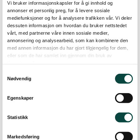
Vi bruker informasjonskapsler for å gi innhold og
Det må være myndighetene ansvar å sikre at
annonser et personlig preg, for å levere sosiale
mediefunksjoner og for å analysere trafikken vår. Vi deler
tilsyn og vedtak følges opp på en tilfredsstillende
dessuten informasjon om hvordan du bruker nettstedet
og sammenlignbar måte. – Dette arbeidet må
vårt, med partnerne våre innen sosiale medier,
utføres av myndighetsorganer som har distanse
annonsering og analysearbeid, som kan kombinere den
og habilitet i forhold til forhold til
med annen informasjon du har gjort tilgjengelig for dem,
næringsinteressene. Å sette private til å ha
eller som de har samlet inn gjennom din bruk av
tilsynsmyndighet, vil kunne medføre at
tjenestene deres.
konflikten øker og troverdigheten reduseres, sier
Samtykkevalg
Håpnes. – Norges Naturvernforbund går derfor
Nødvendig
klart i mot at dette skal kunne bortsettes til
”
private organer
”, slik utkastet åpner for.
Egenskaper
– Vi legger vekt på at dyreeier skal ha rett til
Statistikk
kompensasjon dersom det ikke undergraver
eiernes eget ansvar for å ta hensyn til rovdyr i sin
daglige drift. Vi er også enig i at dyreeier skal ha
Markedsføring