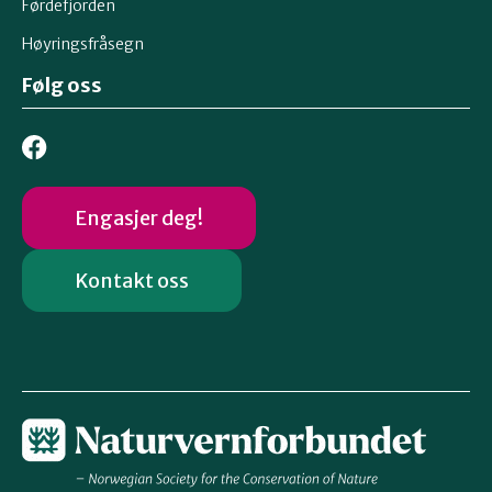
Førdefjorden
Høyringsfråsegn
Følg oss
Engasjer deg!
Kontakt oss