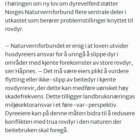
I høringen om ny lov om dyrevelferd støtter
Norges Naturvernforbund flere sentrale deler i
utkastet som berører problemstillinger knyttet til
rovdyr.
– Naturvernforbundet er enig i at loven utvider
husdyreiers ansvar for å unngå å slippe dyr i
områder med kjente forekomster av store rovdyr,
sier Håpnes. – Det må være eiers plikt å vurdere
flytting eller ikke-slipp av beitedyr i kjente
rovdyrrevir, der dette kan medføre uønsket høy
skadefrekvens. Dette tilligger landbruksnæringas
miljøsektoransvar i et føre-var-perspektiv.
Dyreeiere kan på denne måten bidra til å redusere
konflikten med trua rovdyr i den naturen der
beitebruken skal foregå.