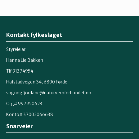
Kontakt fylkeslaget
Styreleiar
Hanna Lie Bakken
Tlf 91374954
Hafstadvegen 34, 6800 Førde
sognogfjordane@naturvernforbundet.no
Org# 997950623
Konto# 37002066638
Snarveier