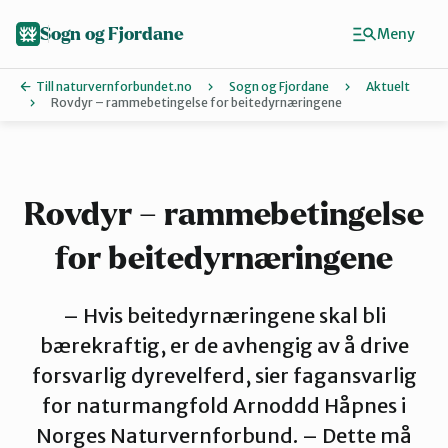
Hopp
til
Sogn og Fjordane
Meny
hovedinnhold
Till naturvernforbundet.no
Sogn og Fjordane
Aktuelt
Rovdyr – rammebetingelse for beitedyrnæringene
Finn ditt lokallag
Artsklubb
Rovdyr – rammebetingelse
for beitedyrnæringene
Bremanger
– Hvis beitedyrnæringene skal bli
Eid
bærekraftig, er de avhengig av å drive
forsvarlig dyrevelferd, sier fagansvarlig
for naturmangfold Arnoddd Håpnes i
Indre Sogn
Norges Naturvernforbund. – Dette må