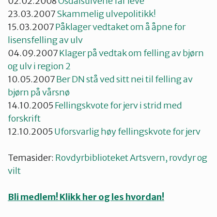
02.02.2008
Osdalsulvene får leve
23.03.2007
Skammelig ulvepolitikk!
15.03.2007
Påklager vedtaket om å åpne for
lisensfelling av ulv
04.09.2007
Klager på vedtak om felling av bjørn
og ulv i region 2
10.05.2007
Ber DN stå ved sitt nei til felling av
bjørn på vårsnø
14.10.2005
Fellingskvote for jerv i strid med
forskrift
12.10.2005
Uforsvarlig høy fellingskvote for jerv
Temasider:
Rovdyrbiblioteket
Artsvern, rovdyr og
vilt
Bli medlem! Klikk her og les hvordan!