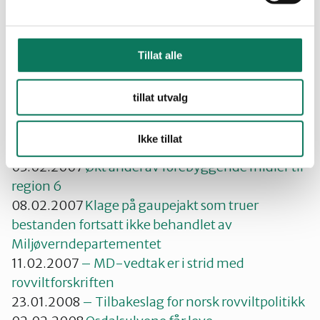
rett til kompensasjon av merutgifter når rett
løsning er valgt, avslutter Håpnes.
Tillat alle
Relaterte saker:
10.02.2008
Uforsvarlig høy fellingskvote for
tillat utvalg
gaupe igjen
25.01.2007
Forslag om uforsvarlig høy avskyting
Ikke tillat
av gaupe i region 6
03.02.2007
Økt andel av forebyggende midler til
region 6
08.02.2007
Klage på gaupejakt som truer
bestanden fortsatt ikke behandlet av
Miljøverndepartementet
11.02.2007
– MD-vedtak er i strid med
rovviltforskriften
23.01.2008
– Tilbakeslag for norsk rovviltpolitikk