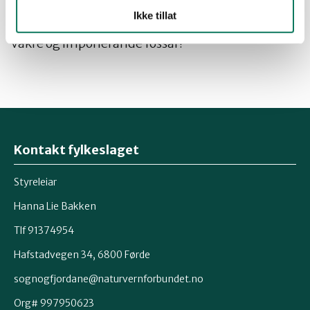
ville vere for ille om vi om nokre år berre står igjen
Ikke tillat
med nokre ”siplebekker” der det tidlegare var
vakre og imponerande fossar!
Kontakt fylkeslaget
Styreleiar
Hanna Lie Bakken
Tlf 91374954
Hafstadvegen 34, 6800 Førde
sognogfjordane@naturvernforbundet.no
Org# 997950623