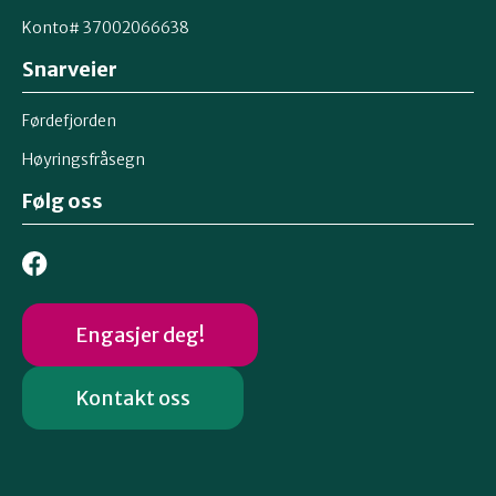
Konto# 37002066638
Snarveier
Førdefjorden
Høyringsfråsegn
Følg oss
Engasjer deg!
Kontakt oss