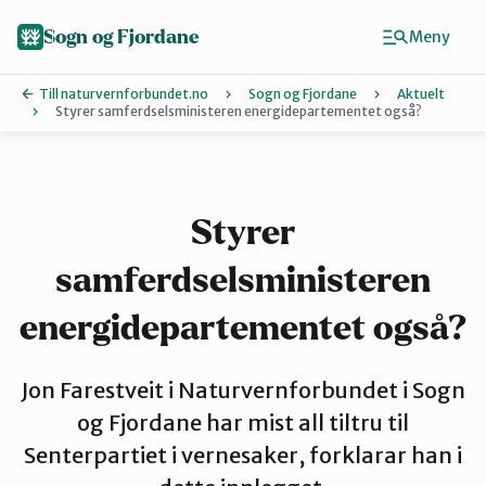
Hopp
til
Sogn og Fjordane
Meny
hovedinnhold
Till naturvernforbundet.no
Sogn og Fjordane
Aktuelt
Styrer samferdselsministeren energidepartementet også?
Finn ditt lokallag
Artsklubb
Styrer
samferdselsministeren
Bremanger
energidepartementet også?
Eid
Jon Farestveit i Naturvernforbundet i Sogn
og Fjordane har mist all tiltru til
Indre Sogn
Senterpartiet i vernesaker, forklarar han i