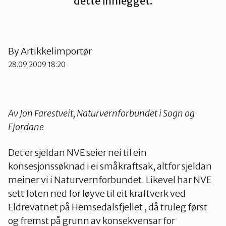
dette innlegget.
Kinn
By
Artikkelimportør
Sogn og Fjordane
28.09.2009 18:20
Sunnfjord
Av Jon Farestveit, Naturvernforbundet i Sogn og
Fjordane
Det er sjeldan NVE seier nei til ein
konsesjonssøknad i ei småkraftsak, altfor sjeldan
meiner vi i Naturvernforbundet. Likevel har NVE
sett foten ned for løyve til eit kraftverk ved
Eldrevatnet på Hemsedalsfjellet , då truleg først
og fremst på grunn av konsekvensar for