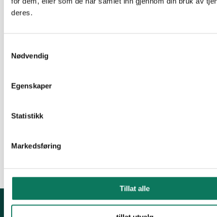
Thea Båtevik på besøk. Ho er glad i alt det rare og
for dem, eller som de har samlet inn gjennom din bruk av tje
deres.
fine vi finne i havet og skal fortelle oss litt om kva
vi faktisk har å ta vare på under havet.
Samtykkevalg
Torsdag 24 februar er det duket for Gunn Tuxen
Nødvendig
Wester, bonde frå Sogn med desginutdanning frå
Milano. Denne kunnskapsrike damen skal fortelje
Egenskaper
oss om eit vidunder produkt (og nei, det er ikkje
plast) og korleis tekstilverden eigentleg fungerar
Statistikk
sett frå eit miljøperspektiv.
Kom og bli med da vel
Markedsføring
Tillat alle
tillat utvalg