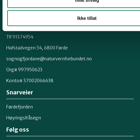
Kontakt fylkeslaget
Styreleiar
Ikke tillat
Hanna Lie Bakken
Tlf 91374954
Hafstadvegen 34, 6800 Førde
sognogfjordane@naturvernforbundet.no
Org# 997950623
Konto# 37002066638
Snarveier
Førdefjorden
Høyringsfråsegn
Følg oss