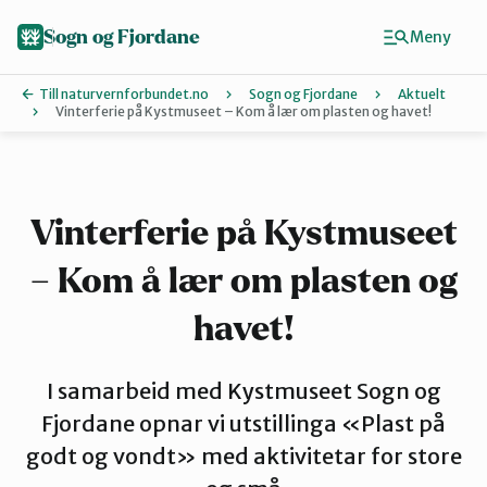
Hopp
til
Sogn og Fjordane
Meny
hovedinnhold
Till naturvernforbundet.no
Sogn og Fjordane
Aktuelt
Vinterferie på Kystmuseet – Kom å lær om plasten og havet!
Finn ditt lokallag
Artsklubb
Vinterferie på Kystmuseet
– Kom å lær om plasten og
Bremanger
havet!
Eid
I samarbeid med Kystmuseet Sogn og
Fjordane opnar vi utstillinga «Plast på
Indre Sogn
godt og vondt» med aktivitetar for store