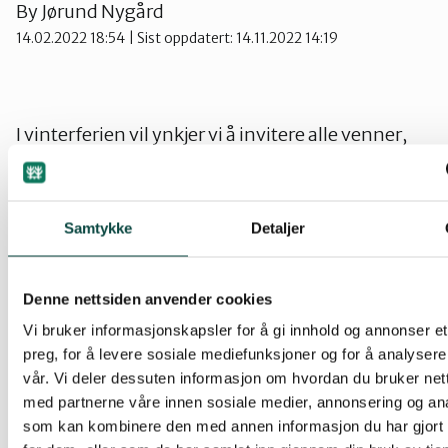
By
Jørund Nygård
14.02.2022 18:54
| Sist oppdatert: 14.11.2022 14:19
I vinterferien vil ynkjer vi å invitere alle venner,
familier, kjente og kjære til vår plastutstilling på
Kystmuseet i Sogn og Fjordan i Florø.
Vi skal ha tre dagar med spennande og lærerike
Samtykke
Detaljer
aktivitetar og arrangement.
Søndag 20 februar vil opninga starte med
Denne nettsiden anvender cookies
konkurranser og aktivitetar for store og små.
Vi bruker informasjonskapsler for å gi innhold og annonser et
preg, for å levere sosiale mediefunksjoner og for å analysere
Tysdag 22 februar er vi heldig å få marin biolog,
vår. Vi deler dessuten informasjon om hvordan du bruker nett
fagleg leiar for marin forsøpling i Fjordane
med partnerne våre innen sosiale medier, annonsering og an
Friluftsråd og foredragsholder for Lei en biolog,
som kan kombinere den med annen informasjon du har gjort t