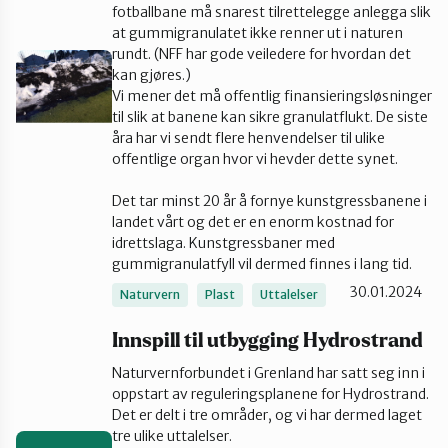
fotballbane må snarest tilrettelegge anlegga slik
Vest-Telemark
at gummigranulatet ikke renner ut i naturen
rundt. (NFF har gode veiledere for hvordan det
kan gjøres.)
Vi mener det må offentlig finansieringsløsninger
til slik at banene kan sikre granulatflukt. De siste
åra har vi sendt flere henvendelser til ulike
offentlige organ hvor vi hevder dette synet.
Det tar minst 20 år å fornye kunstgressbanene i
landet vårt og det er en enorm kostnad for
idrettslaga. Kunstgressbaner med
gummigranulatfyll vil dermed finnes i lang tid.
30.01.2024
Naturvern
Plast
Uttalelser
Innspill til utbygging Hydrostrand
Naturvernforbundet i Grenland har satt seg inn i
oppstart av reguleringsplanene for Hydrostrand.
Det er delt i tre områder, og vi har dermed laget
tre ulike uttalelser.