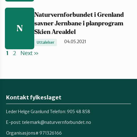
Naturvernforbundet i Grenland
savner Jernbane i planprogram
N
Skien Arealdel
04.05.2021
Uttalelser
1
2
Next »
Kontakt fylkeslaget
Leder Helge Granlund Telefon: 905 48 858
E-post:
telemark@naturvernforbundet.no
Organisasjons# 971326166