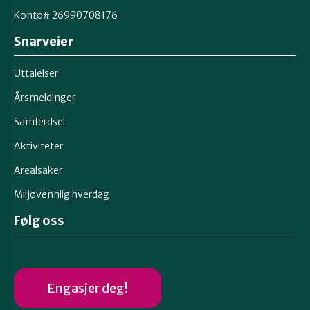
Konto# 26990708176
Snarveier
Uttalelser
Årsmeldinger
Samferdsel
Aktiviteter
Arealsaker
Miljøvennlig hverdag
Følg oss
Engasjer deg!