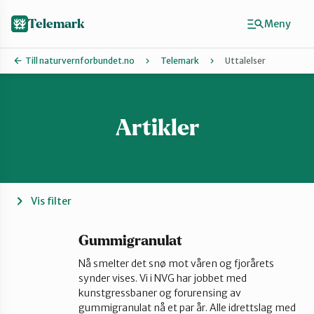
Hopp
til
Telemark
Meny
hovedinnhold
Till naturvernforbundet.no
Telemark
Uttalelser
Artikler
Finn ditt lokallag
Grenland
Kragerø og Drangedal
Vis filter
Midt-Telemark
Gummigranulat
Nå smelter det snø mot våren og fjorårets
synder vises. Vi i NVG har jobbet med
Øst-Telemark
kunstgressbaner og forurensing av
gummigranulat nå et par år. Alle idrettslag med