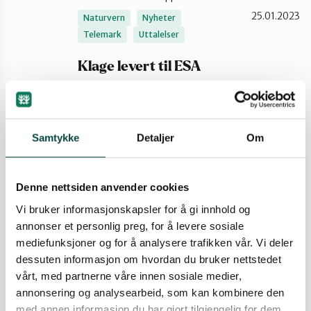
25.01.2023
Naturvern
Nyheter
Telemark
Uttalelser
Klage levert til ESA
Naturvernforbundet i Telemark har sendt en
pressemelding til både TA og PD angående de
seneste utviklingene i Bunestoppen-saken. NNV
Telemark og Grenland har levert en klage til ESA
Samtykke
Detaljer
Om
etter avslag fra Kommunal- og
distriktsdepartementet. Her er meldingen.
29.12.2022
Nyheter
Uttalelser
Denne nettsiden anvender cookies
Vi bruker informasjonskapsler for å gi innhold og
Skogbruket er den absolutt
annonser et personlig preg, for å levere sosiale
største trusselen mot det
mediefunksjoner og for å analysere trafikken vår. Vi deler
biologiske mangfoldet
dessuten informasjon om hvordan du bruker nettstedet
vårt, med partnerne våre innen sosiale medier,
Det må bli en enda bedre kartlegging av
miljøverdier i skog. Naturvernforbundet i Øst-
annonsering og analysearbeid, som kan kombinere den
Telemark og Skogutvalget i Naturvernforbundet
med annen informasjon du har gjort tilgjengelig for dem,