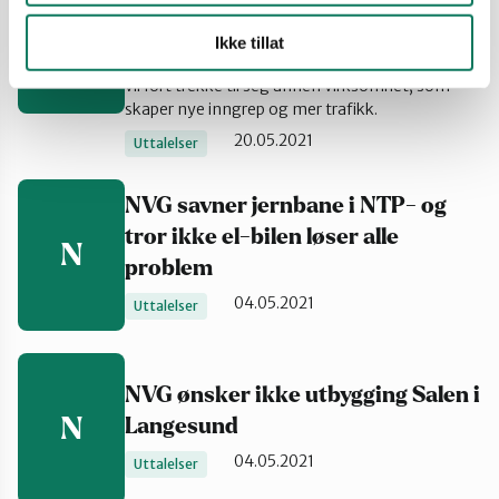
komme i tillegg til dagens vei og skjære
F
gjennom skog og myr. Det blir store
Ikke tillat
klimagassutslipp av å bygge en slik vei. Og den
vil fort trekke til seg annen virksomhet, som
skaper nye inngrep og mer trafikk.
20.05.2021
Uttalelser
NVG savner jernbane i NTP- og
tror ikke el-bilen løser alle
N
problem
04.05.2021
Uttalelser
NVG ønsker ikke utbygging Salen i
N
Langesund
04.05.2021
Uttalelser