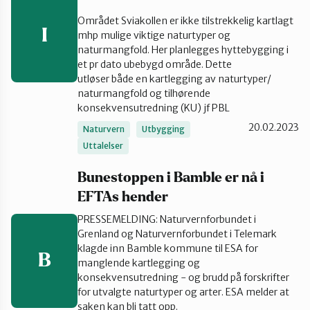
Området Sviakollen er ikke tilstrekkelig kartlagt
I
mhp mulige viktige naturtyper og
naturmangfold. Her planlegges hyttebygging i
et pr dato ubebygd område. Dette
utløser både en kartlegging av naturtyper/
naturmangfold og tilhørende
konsekvensutredning (KU) jf PBL
20.02.2023
Naturvern
Utbygging
Uttalelser
Bunestoppen i Bamble er nå i
EFTAs hender
PRESSEMELDING: Naturvernforbundet i
Grenland og Naturvernforbundet i Telemark
klagde inn Bamble kommune til ESA for
B
manglende kartlegging og
konsekvensutredning - og brudd på forskrifter
for utvalgte naturtyper og arter. ESA melder at
saken kan bli tatt opp.