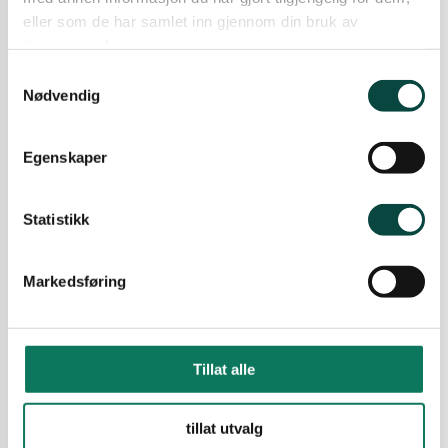
har sammen skrevet en pressemelding til avisen
eller som de har samlet inn gjennom din bruk av
Telen, der de oppfordrer til dialog mellom
tjenestene deres.
næringen, grunneiere, fagbiologene og
Samtykkevalg
myndigheter for å finne felles løsninger.
Nødvendig
11.01.2022
Uttalelser
Motorvei over Meheia? NeiTakk
Egenskaper
Naturvernforbundet i Telemark går mot å bygge
en firefelts motorvei over Meheia. Den vil
Statistikk
komme i tillegg til dagens vei og skjære
M
gjennom skog og myr. Det blir store
klimagassutslipp av å bygge en slik vei. Og den
Markedsføring
vil fort trekke til seg annen virksomhet, som
skaper nye inngrep og mer trafikk.
21.05.2021
Uttalelser
Tillat alle
Firefelts motorvei over Meheia
Naturvernforbundet i Telemark går mot å bygge
tillat utvalg
en firefelts motorvei over Meheia. Den vil