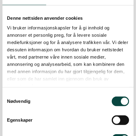
PRESSEMELDING: Naturvernforbundet i
Grenland og Naturvernforbundet i Telemark
Denne nettsiden anvender cookies
klagde inn Bamble kommune til ESA for
B
Vi bruker informasjonskapsler for å gi innhold og
manglende kartlegging og
konsekvensutredning - og brudd på forskrifter
annonser et personlig preg, for å levere sosiale
for utvalgte naturtyper og arter. ESA melder at
mediefunksjoner og for å analysere trafikken vår. Vi deler
saken kan bli tatt opp.
dessuten informasjon om hvordan du bruker nettstedet
25.01.2023
vårt, med partnerne våre innen sosiale medier,
Naturvern
Nyheter
annonsering og analysearbeid, som kan kombinere den
Telemark
Uttalelser
med annen informasjon du har gjort tilgjengelig for dem,
Klage levert til ESA
eller som de har samlet inn gjennom din bruk av
tjenestene deres.
Naturvernforbundet i Telemark har sendt en
pressemelding til både TA og PD angående de
Samtykkevalg
seneste utviklingene i Bunestoppen-saken. NNV
Nødvendig
Telemark og Grenland har levert en klage til ESA
etter avslag fra Kommunal- og
distriktsdepartementet. Her er meldingen.
Egenskaper
29.12.2022
Nyheter
Uttalelser