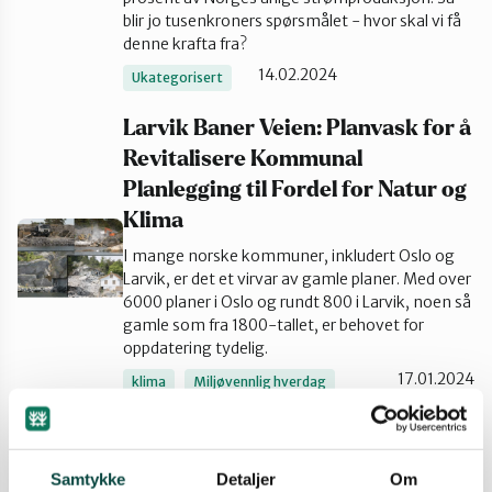
blir jo tusenkroners spørsmålet - hvor skal vi få
Vest-Telemark
denne krafta fra?
14.02.2024
Ukategorisert
Larvik Baner Veien: Planvask for å
Revitalisere Kommunal
Planlegging til Fordel for Natur og
Klima
I mange norske kommuner, inkludert Oslo og
Larvik, er det et virvar av gamle planer. Med over
6000 planer i Oslo og rundt 800 i Larvik, noen så
gamle som fra 1800-tallet, er behovet for
oppdatering tydelig.
17.01.2024
klima
Miljøvennlig hverdag
Naturvern
Utbygging
Bunestoppen i Bamble er nå i
Samtykke
Detaljer
Om
EFTAs hender