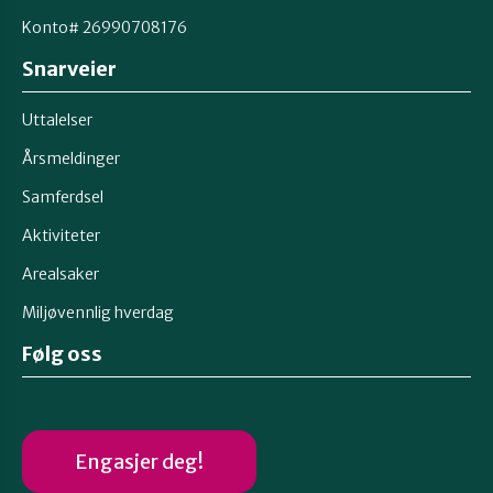
Konto# 26990708176
Snarveier
Uttalelser
Årsmeldinger
Samferdsel
Aktiviteter
Arealsaker
Miljøvennlig hverdag
Følg oss
Engasjer deg!