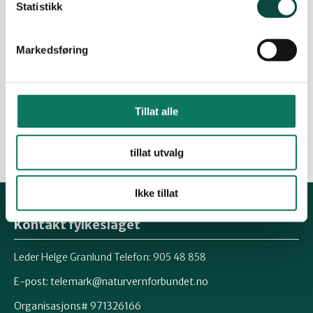
Statistikk
Kampen mot utbygging på
Bunestoppen fortsetter
Markedsføring
På en kalkrik høyde over Stathelle finnes det en
oase av sjeldne arter og biotoper, tett opp mot
nabolag og infrastruktur. Nå vil Bamble
kommune bygge det ned med over 120 boliger.
Tillat alle
01.12.2022
Ukategorisert
Utbygging
tillat utvalg
Ikke tillat
Kontakt fylkeslaget
Leder Helge Granlund Telefon: 905 48 858
E-post:
telemark@naturvernforbundet.no
Organisasjons# 971326166