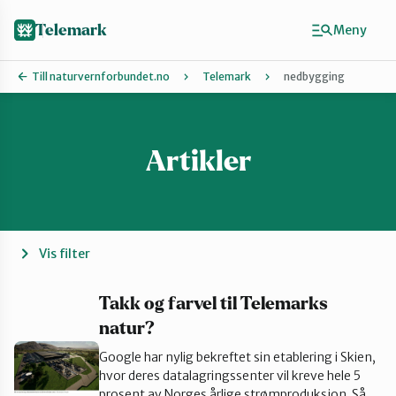
Hopp
til
Telemark
Meny
hovedinnhold
Till naturvernforbundet.no
Telemark
nedbygging
Artikler
Finn ditt lokallag
Grenland
Kragerø og Drangedal
Vis filter
Midt-Telemark
Takk og farvel til Telemarks
natur?
Google har nylig bekreftet sin etablering i Skien,
Øst-Telemark
hvor deres datalagringssenter vil kreve hele 5
prosent av Norges årlige strømproduksjon. Så