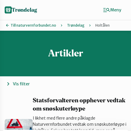
Hopp
til
Trøndelag
Meny
hovedinnhold
Till naturvernforbundet.no
Trøndelag
Holtålen
Artikler
Finn ditt lokallag
Hitra og Frøya
Inderøy
Vis filter
Levanger
Statsforvalteren opphever vedtak
om snøskuterløype
I likhet med flere andre påklagde
Melhus
Naturvernforbundet vedtak om snøskuterløype i
Holtålen. Saken har tatt lang tid, men er nå