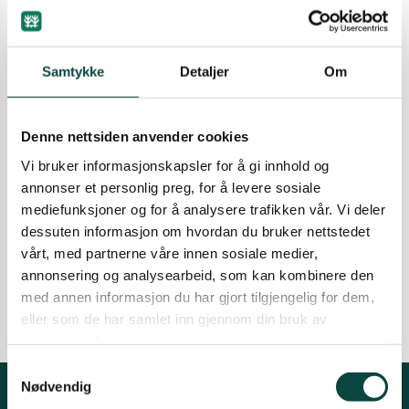
avgjort. Kritikken fra Statsforvalteren er grundig
Namdalen
og klar. Det er ikke opp til kommunalt skjønn å
vurdere de formelle kravene til vedtak.
Samtykke
Detaljer
Om
Minimumskravene i loven må følges.
Orklaregionen
10.05.2022
Naturmangfold
Nyheter
Denne nettsiden anvender cookies
Fjellreven nedjustert fra kritisk
Røros og Holtålen
Vi bruker informasjonskapsler for å gi innhold og
truet til sterkt truet art
annonser et personlig preg, for å levere sosiale
Med en estimert bestand på rundt 300 voksne
mediefunksjoner og for å analysere trafikken vår. Vi deler
fjellrev er bestanden i Norge nedjustert fra kritisk
Selbu og Tydal
dessuten informasjon om hvordan du bruker nettstedet
truet til sterkt truet. Arbeidet frivillige gjør har
vårt, med partnerne våre innen sosiale medier,
vært helt avgjørende for denne utviklingen.
annonsering og analysearbeid, som kan kombinere den
07.02.2022
Naturmangfold
Skaun
med annen informasjon du har gjort tilgjengelig for dem,
eller som de har samlet inn gjennom din bruk av
tjenestene deres.
Steinkjer
Samtykkevalg
Nødvendig