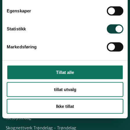
Kontakt fylkeslaget
Stjørdal og Meråker
Egenskaper
Leder Jørgen Sørlie
Tlf. 970 16 824
Trøndelag
Statistikk
trondelag@naturvernforbundet.no
Organisasjons# 970 000 143
Trondheim
Markedsføring
Konto# 1506 29 26462
Vipps: #542655
Verdal
Tillat alle
Snarveier
Uttalelser
tillat utvalg
Om Fylkeslaget
Ikke tillat
Ta vare på det du har
Klesbyttedag
Skognettverk Trøndelag - Trøndelag