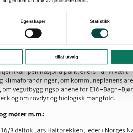
 inn gjennom din bruk av tjenestene deres.
s om kommuneplanens arealdel for Nord-Aurda
nene for E16-Bagn-Bjørgo, om Fossbråten kra
Egenskaper
Statistikk
for Beitostølområdet.
dia/hatt leserinnlegg på trykk om følgende sa
tillat utvalg
ge med årsmøteuttalelse, leserinnlegg og avisar
tjernkampen nasjonalpark, ellers har vi vært 
g klimaforandringer, om kommuneplanens area
 om vegutbyggingsplanene for E16-Bagn-Bjø
verk og om rovdyr og biologisk mangfold.
og møter m.m.:
 16/3 deltok Lars Haltbrekken, leder i Norges 