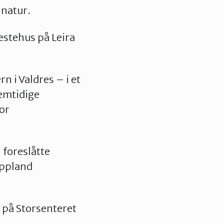
 natur.
stehus på Leira
 i Valdres – i et
remtidige
or
 foreslåtte
ppland
 på Storsenteret