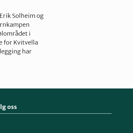
 Erik Solheim og
jernkampen
ølområdet i
 for Kvitvella
tlegging har
lg oss