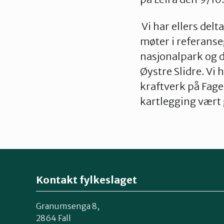
Vi har ellers del
møter i referans
nasjonalpark og 
Øystre Slidre. Vi 
kraftverk på Fage
kartlegging vært
Kontakt fylkeslaget
Granumsenga 8,
2864 Fall