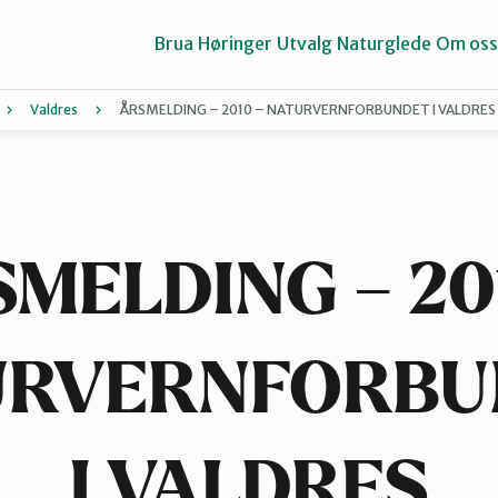
Brua
Høringer
Utvalg
Naturglede
Om oss
Valdres
ÅRSMELDING – 2010 – NATURVERNFORBUNDET I VALDRES
Gausdal
Gran og Lunner
MELDING – 20
Midt-Gudbrandsdalen
URVERNFORBU
Valdres
I VALDRES