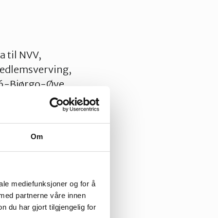
 til NVV,
medlemsverving,
16-Bjørgo-Øye,
vegplan for E16-
rn i Valdres,
d-Aurdal
Om
tementets
ksdrøfting og valg
n av
iale mediefunksjoner og for å
 med partnerne våre innen
u har gjort tilgjengelig for