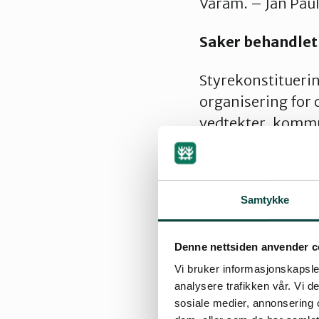
Varam. – Jan Paul
Saker behandlet i
Styrekonstituerin
organisering for
vedtekter, kommu
klimaplanarbeid, 
Dølveseter–Bagn, 
befaring Kvitvel
Samtykke
kommune, Fossbrå
postkortaksjon, m
Denne nettsiden anvender c
av våre represent
Vi bruker informasjonskapsler
Ormtjernkampen n
analysere trafikken vår. Vi 
sosiale medier, annonsering 
Utsendte høring