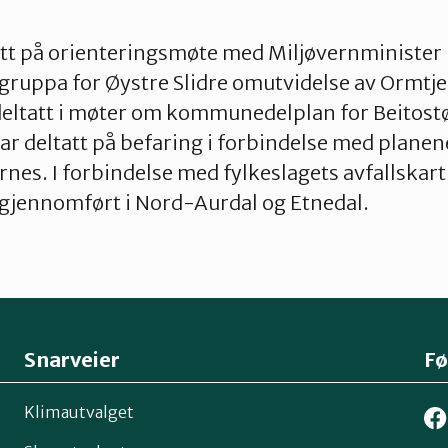
tatt på orienteringsmøte med Miljøvernminister
egruppa for Øystre Slidre omutvidelse av Ormt
deltatt i møter om kommunedelplan for Beitost
har deltatt på befaring i forbindelse med planene
rnes. I forbindelse med fylkeslagets avfallskar
 gjennomført i Nord-Aurdal og Etnedal.
Snarveier
Fø
Klimautvalget