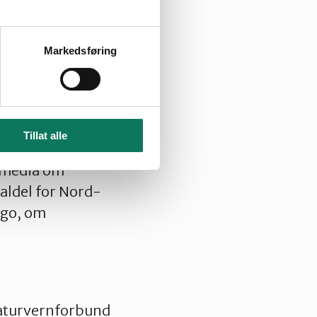
l kommune, om
ftverk og
Markedsføring
ker:
Tillat alle
tikler om
i media om
ldel for Nord-
rgo, om
Naturvernforbund