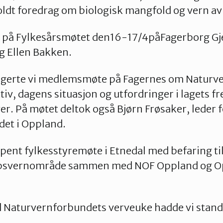
ldt foredrag om biologisk mangfold og vern av
s på Fylkesårsmøtet den16-17/4påFagerborg Gje
g Ellen Bakken.
gerte vi medlemsmøte på Fagernes om Naturvern
tiv, dagens situasjon og utfordringer i lagets f
. På møtet deltok også Bjørn Frøsaker, leder f
et i Oppland.
pent fylkesstyremøte i Etnedal med befaring til
apsvernområde sammen med NOF Oppland og O
d Naturvernforbundets verveuke hadde vi stand
.