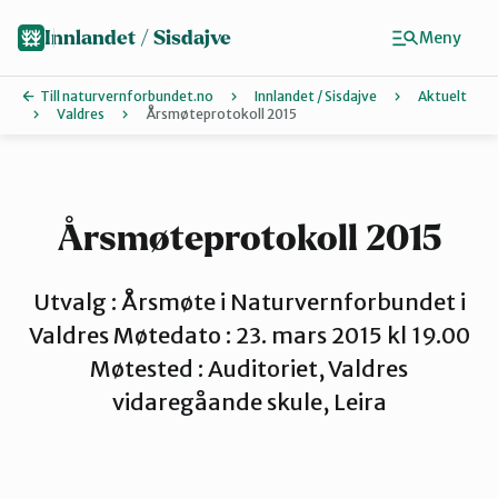
Hopp
til
Innlandet / Sisdajve
Meny
hovedinnhold
Till naturvernforbundet.no
Innlandet / Sisdajve
Aktuelt
Valdres
Årsmøteprotokoll 2015
Finn ditt lokallag
Arrangement
Årsmøteprotokoll 2015
Gausdal
Utvalg : Årsmøte i Naturvernforbundet i
Valdres Møtedato : 23. mars 2015 kl 19.00
Møtested : Auditoriet, Valdres
Gjøvik, Toten og Land
vidaregåande skule, Leira
Glåmdal