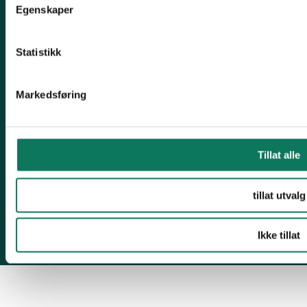
Følg oss
Egenskaper
Statistikk
Engasjer deg!
Markedsføring
Tillat alle
tillat utvalg
Ikke tillat