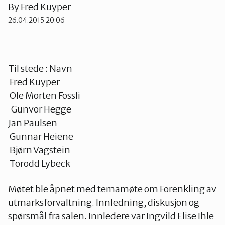
By
Fred Kuyper
Gran og Lunner
26.04.2015 20:06
Hamar og omegn
Til stede : Navn
Fred Kuyper
Lillehammer og Øyer
Ole Morten Fossli
Gunvor Hegge
Jan Paulsen
Midt-Gudbrandsdalen
Gunnar Heiene
Bjørn Vagstein
Ottadalen og Sel
Torodd Lybeck
Møtet ble åpnet med temamøte om Forenkling av
Sør-Østerdal
utmarksforvaltning. Innledning, diskusjon og
spørsmål fra salen. Innledere var Ingvild Elise Ihle