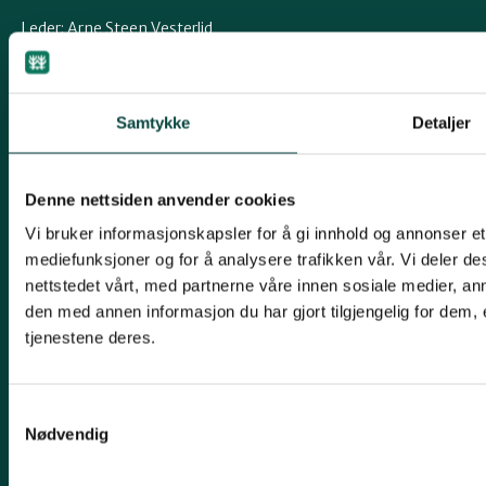
Leder: Arne Steen Vesterlid
Telefon: 470 20 700
innlandet@naturvernforbundet.no
Samtykke
Detaljer
Organisasjonsnummer: 927426080
Kontonummer: 1502 31 50242
Denne nettsiden anvender cookies
Snarveier
Vi bruker informasjonskapsler for å gi innhold og annonser et 
mediefunksjoner og for å analysere trafikken vår. Vi deler 
Klimautvalget
nettstedet vårt, med partnerne våre innen sosiale medier, 
Skogutvalget
den med annen informasjon du har gjort tilgjengelig for dem,
tjenestene deres.
Arealbruksutvalget
Naturgledeutvalget
Samtykkevalg
Rovdyrutvalget
Nødvendig
Kontakt oss