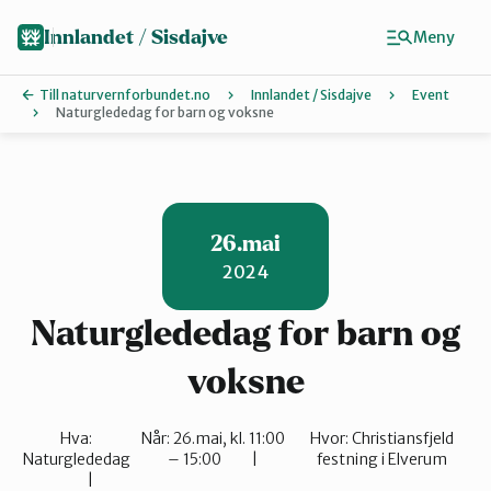
Hopp
til
Innlandet / Sisdajve
Meny
hovedinnhold
Till naturvernforbundet.no
Innlandet / Sisdajve
Event
Naturglededag for barn og voksne
Finn ditt lokallag
Arrangement
26.mai
2024
Gausdal
Naturglededag for barn og
Gjøvik, Toten og Land
voksne
Hva:
Når:
26.mai, kl. 11:00
Hvor:
Christiansfjeld
Glåmdal
Naturglededag
– 15:00
festning i Elverum