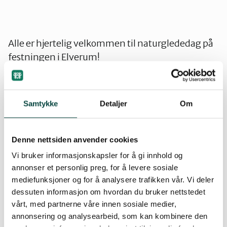
Gran og Lunner
Alle er hjertelig velkommen til naturglededag på
Hamar og omegn
festningen i Elverum!
Aktiviteter vil være: nettfangst og merking av
Lillehammer og Øyer
fugl, snekring av fuglekasser, natursti, naturquiz,
Samtykke
Detaljer
Om
planter og dyr i salamanderdammen, innsamling
og bruk av nyttevekster (med smaksprøver),
Midt-Gudbrandsdalen
plantene på festningen, insektjakt,
Denne nettsiden anvender cookies
informasjonsstand med materiell fra
Vi bruker informasjonskapsler for å gi innhold og
Ottadalen og Sel
Naturvernforbundet og Natur og Ungdom,
annonser et personlig preg, for å levere sosiale
servering av kringle, kaffe og saft.
mediefunksjoner og for å analysere trafikken vår. Vi deler
dessuten informasjon om hvordan du bruker nettstedet
Sør-Østerdal
Arrangementet er i samarbeid med BirdLife
vårt, med partnerne våre innen sosiale medier,
annonsering og analysearbeid, som kan kombinere den
Elverum, Elverum sopp- og nyttevekstforening