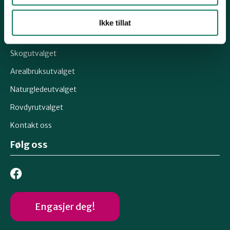
Snarveier
Ikke tillat
Klimautvalget
Skogutvalget
Arealbruksutvalget
Naturgledeutvalget
Rovdyrutvalget
Kontakt oss
Følg oss
Engasjer deg!