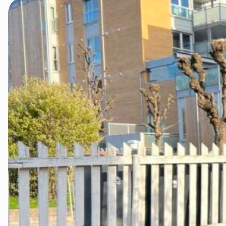
Gran og Lunner
Hamar og omegn
Lillehammer og Øyer
Midt-Gudbrandsdalen
Ottadalen og Sel
Sør-Østerdal