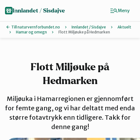
Hopp
til
Innlandet / Sisdajve
Meny
hovedinnhold
Till naturvernforbundet.no
Innlandet / Sisdajve
Aktuelt
Hamar og omegn
Flott Miljøuke på Hedmarken
Finn ditt lokallag
Arrangement
Flott Miljøuke på
Hedmarken
Gausdal
Miljøuka i Hamarregionen er gjennomført
Gjøvik, Toten og Land
for femte gang, og vi har deltatt med enda
større fotavtrykk enn tidligere. Takk for
denne gang!
Glåmdal