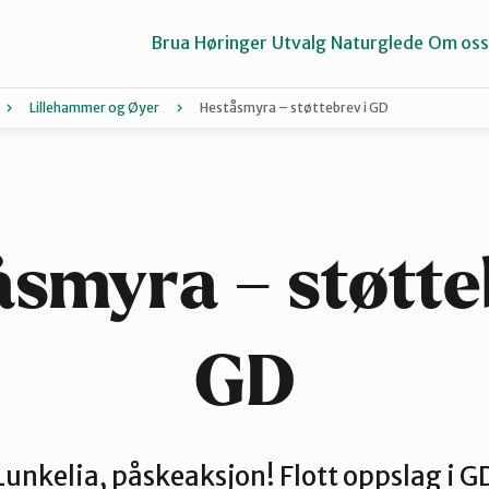
Brua
Høringer
Utvalg
Naturglede
Om oss
Lillehammer og Øyer
Heståsmyra – støttebrev i GD
Gausdal
Gran og Lunner
smyra – støtte
Midt-Gudbrandsdalen
GD
Valdres
nkelia, påskeaksjon! Flott oppslag i G