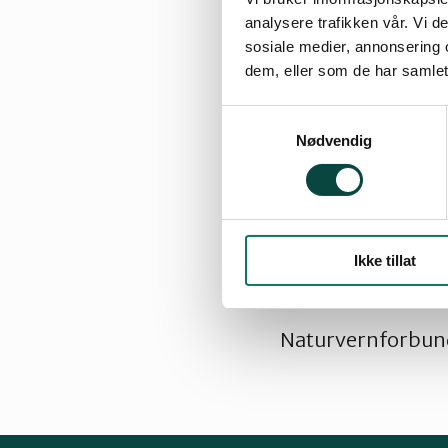
meningsløst å byg
analysere trafikken vår. Vi 
sosiale medier, annonsering 
med vann, avløp, 
dem, eller som de har samlet
og ytterligere in
Lillehammer. Et 
Samtykkevalg
opp mot snaufjell
Nødvendig
Lillehammer komm
innsigelsen må st
Møt opp på årets 
Ikke tillat
for Sjusjøen Fjel
Naturvernforbund