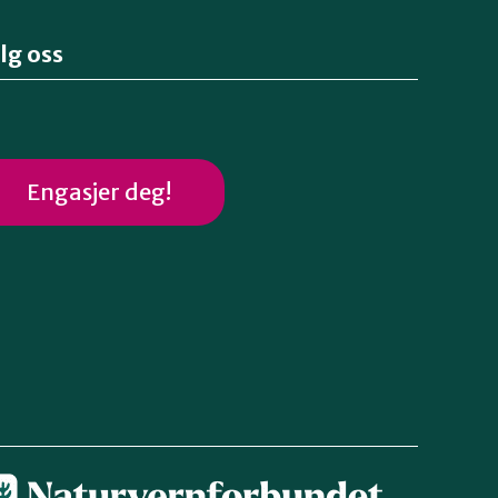
lg oss
Engasjer deg!