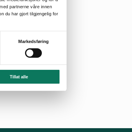
e fritidsboliger
 med partnerne våre innen
u har gjort tilgjengelig for
 ubotelig skade
ker og
de gammelskog
 og Sjusjøen.
Markedsføring
og den
 som ligger vest
Tillat alle
beinerløypa!