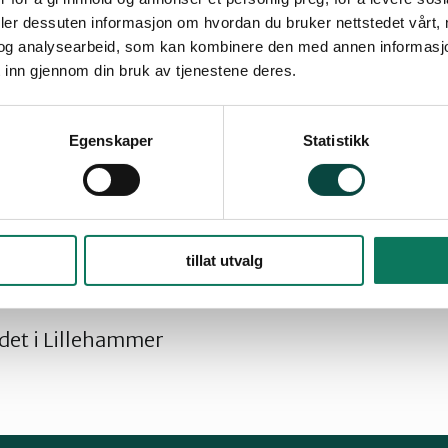
ge ut dette flotte nærområdet! 60 topp modern
deler dessuten informasjon om hvordan du bruker nettstedet vårt,
og analysearbeid, som kan kombinere den med annen informasjon d
strøm og veger vil endre hele landskapet, gjøre
 inn gjennom din bruk av tjenestene deres.
nskrenke et felles naturområde for både Ringsa
område med felles skiløyper, stier og spennen
et, et sentralt friluftsområde mellom Nordseter
Egenskaper
Statistikk
une har varslet innsigelse mot utbyggingen, 
å fast!
påskeaksjon, skjærtorsdag kl.14 på Fakkelmyra
tillat utvalg
lkirke, nedenfor kafeen «Matstasjonen» i Birke
et i Lillehammer