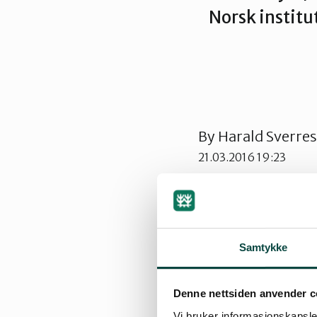
Norsk institut
By
Harald Sverre
21.03.2016 19:23
Skjærtorsdag vil
Samtykke
Naturvernforbund
noen tvil om selv 
Denne nettsiden anvender c
tidligere skrevet 
Vi bruker informasjonskapsler