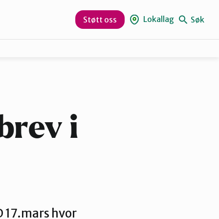
Lokallag
Søk
Støtt oss
Gjøvik, Toten og Land
Hamar og omegn
brev i
Ottadalen og Sel
D 17.mars hvor