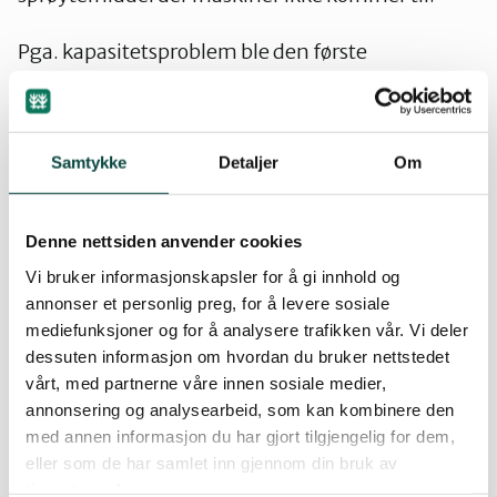
Valdres
Pga. kapasitetsproblem ble den første
kantslåtten, opprinnelig planlagt uke 24 (10-
14.juni) utført i slutten av juli. Den andre ordinære
kantslåtten ble gjennomført i august/september.
Samtykke
Detaljer
Om
26.juli ble områder som kantslåttmaskiner ikke
kommer til sprøytet med glyfosat (roundup). 14
dager senere ble de sprøytede områder slått for å
Denne nettsiden anvender cookies
fjerne døde plantedeler.
Vi bruker informasjonskapsler for å gi innhold og
annonser et personlig preg, for å levere sosiale
Prosjektet vil bli følget opp neste sesong med
mediefunksjoner og for å analysere trafikken vår. Vi deler
omtrent samme fremgangsmåte. Oppfølgingen
dessuten informasjon om hvordan du bruker nettstedet
vil skje over flere år.
vårt, med partnerne våre innen sosiale medier,
annonsering og analysearbeid, som kan kombinere den
Det er et ønske at alle som har tilknytning til
med annen informasjon du har gjort tilgjengelig for dem,
området blir med på dugnaden, slik at mengden
eller som de har samlet inn gjennom din bruk av
tjenestene deres.
lupin også reduseres langs de private veiene og