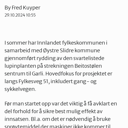
By
Fred Kuyper
Gran og Lunner
29.10.2024 10:55
Hamar og omegn
I sommer har Innlandet fylkeskommunen i
Lillehammer og Øyer
samarbeid med Øystre Slidre kommune
gjennomført rydding av den svartelistede
lupinplanten på strekningen Beitostølen
Midt-Gudbrandsdalen
sentrum til Garli. Hovedfokus for prosjektet er
langs Fylkesveg 51, inkludert gang- og
sykkelvegen.
Ottadalen og Sel
Før man startet opp var det viktig å få avklart en
del forhold for å sikre best mulig effekt av
Sør-Østerdal
innsatsen. Bl.a. om det er nødvendig å bruke
sprøytemiddel der maskiner ikke kommer til.