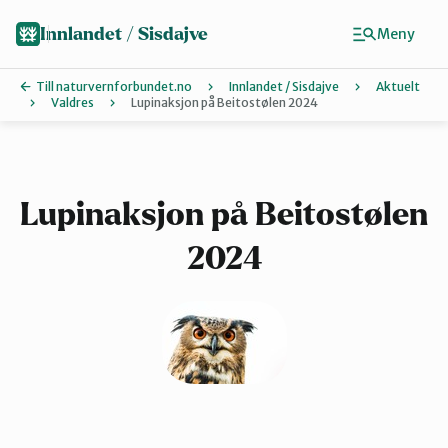
Hopp
til
Innlandet / Sisdajve
Meny
hovedinnhold
Till naturvernforbundet.no
Innlandet / Sisdajve
Aktuelt
Valdres
Lupinaksjon på Beitostølen 2024
Finn ditt lokallag
Arrangement
Lupinaksjon på Beitostølen
2024
Gausdal
Gjøvik, Toten og Land
Glåmdal