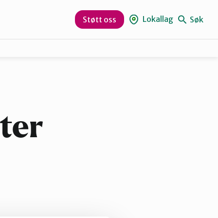
Lokallag
Søk
Støtt oss
Gjøvik, Toten og Land
Hamar og omegn
ter
Ottadalen og Sel