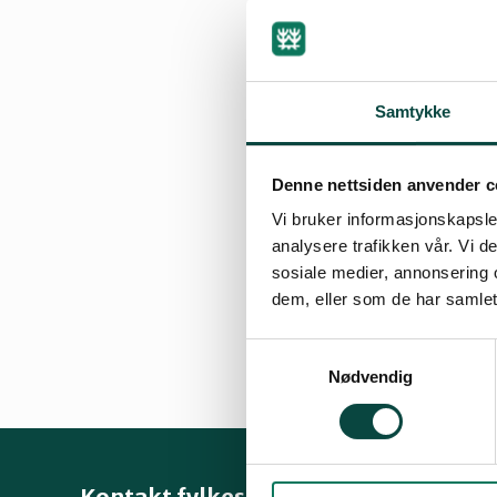
16.04.2007 14:45
Samtykke
Årsmøtet 2007
Denne nettsiden anvender c
Årsmøtet 2008
Vi bruker informasjonskapsler
analysere trafikken vår. Vi 
Årsmøtet 2009
sosiale medier, annonsering 
dem, eller som de har samlet
Årsmøtet 2010
Samtykkevalg
Nødvendig
Kontakt fylkeslaget