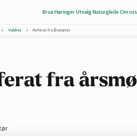
Brua
Høringer
Utvalg
Naturglede
Om oss
Valdres
Referat fra årsmøter
Gausdal
Gran og Lunner
ferat fra årsmø
Midt-Gudbrandsdalen
Valdres
tør