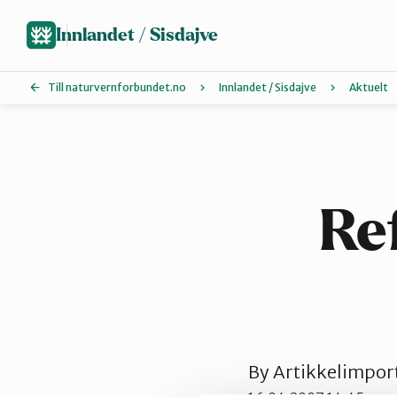
Hopp
til
Innlandet / Sisdajve
hovedinnhold
Till naturvernforbundet.no
Innlandet / Sisdajve
Aktuelt
Arrangement
Glåmdal
Re
Lillehammer og Øyer
Sør-Østerdal
By
Artikkelimpor