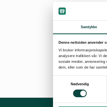
Samtykke
By
Artikkelimpor
Denne nettsiden anvender c
04.12.2007 08:53
Vi bruker informasjonskapsler
analysere trafikken vår. Vi 
sosiale medier, annonsering 
dem, eller som de har samlet
Referat fra styr
Samtykkevalg
Nødvendig