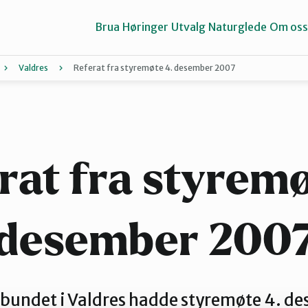
Brua
Høringer
Utvalg
Naturglede
Om oss
Valdres
Referat fra styremøte 4. desember 2007
Gausdal
Gran og Lunner
rat fra styremø
Midt-Gudbrandsdalen
desember 200
Valdres
bundet i Valdres hadde styremøte 4. d