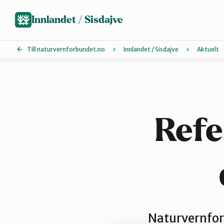
Hopp
til
Innlandet / Sisdajve
hovedinnhold
Till naturvernforbundet.no
Innlandet / Sisdajve
Aktuelt
Arrangement
Glåmdal
Refe
Lillehammer og Øyer
Sør-Østerdal
Naturvernfor