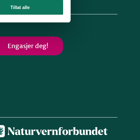
lg oss
Tillat alle
Engasjer deg!