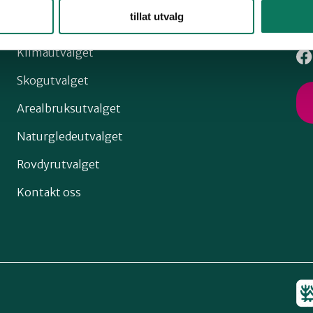
Snarveier
Fø
tillat utvalg
Klimautvalget
Skogutvalget
Arealbruksutvalget
Naturgledeutvalget
Rovdyrutvalget
Kontakt oss