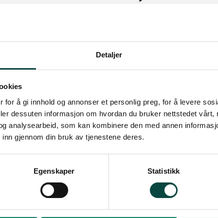
Her kan du lese referat.
Detaljer
tør
ookies
 for å gi innhold og annonser et personlig preg, for å levere sos
deler dessuten informasjon om hvordan du bruker nettstedet vårt,
og analysearbeid, som kan kombinere den med annen informasjon d
 inn gjennom din bruk av tjenestene deres.
emøte 4. desember 2007
Egenskaper
Statistikk