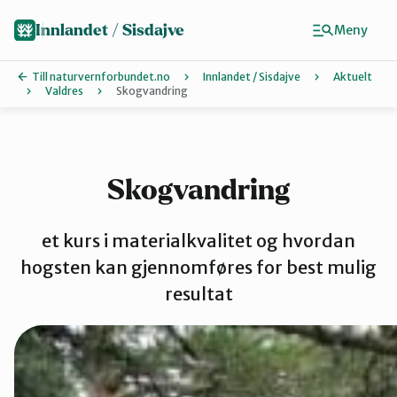
Hopp
til
Innlandet / Sisdajve
Meny
hovedinnhold
Till naturvernforbundet.no
Innlandet / Sisdajve
Aktuelt
Valdres
Skogvandring
Finn ditt lokallag
Arrangemen
Skogvandring
Gausdal
et kurs i materialkvalitet og hvordan
hogsten kan gjennomføres for best mulig
resultat
Gjøvik, Tote
Glåmdal