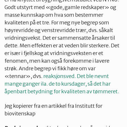
Godt utstyrt med «gode, gamle redskaper» og
masse kunnskap om hva som bestemmer
kvaliteten på et tre. For meg nye begrep som
høyrevridde og venstrevridde trær, dvs. såkalt
vridningsvekst. Det er sammensatte årsaker til
dette. Men effekten er at veden blir sterkere. Det
er især i fjellskog at vridningsveksten er et
fenomen, men kan også forekomme i lavere
strøk. Andre begrep vi fikk høre om var
«tennar», dvs.
reaksjonsved. Det ble nevnt
mange ganger ila. de to kursdager, så det har
åpenbart betydning for kvaliteten av tømmeret.
Jeg kopierer fra en artikkel fra Institutt for
biovitenskap