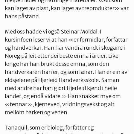
hjelpemidler og naturlige materialer. «Alt som
kan lages av plast, kan lages av treprodukter» var
hans påstand.
Med oss hadde vi også Steinar Moldal. I
kursinfoen leser vi at han «er formidlar, forfattar
og handverkar. Han har vandra rundt i skogane i
Noreg på leit etter dei beste emna i årtier. Like
lenge har han brukt desse emna, som den
handverkaren han er, og som lærar. Han er ein av
eldsjelene på Hjerleid Handverksskole. Saman
med andre har han gjort Hjerleid kjend i heile
landet, og endå vidare.» Han snakket mye om
«tennar», kjerneved, vridningsvekst og alt
mellom barken og veden.
Tanaquil, som er biolog, forfatter og