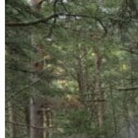
Gran og Lun
Hamar og o
Lillehammer
Midt-Gudbr
Ottadalen og
Sør-Østerda