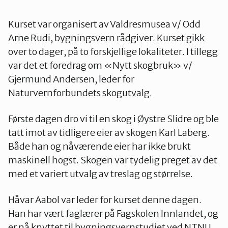
Kurset var organisert av Valdresmusea v/ Odd
Arne Rudi, bygningsvern rådgiver. Kurset gikk
over to dager, på to forskjellige lokaliteter. I tillegg
var det et foredrag om «Nytt skogbruk» v/
Gjermund Andersen, leder for
Naturvernforbundets skogutvalg.
Første dagen dro vi til en skog i Øystre Slidre og ble
tatt imot av tidligere eier av skogen Karl Laberg.
Både han og nåværende eier har ikke brukt
maskinell hogst. Skogen var tydelig preget av det
med et variert utvalg av treslag og størrelse.
Håvar Aabol var leder for kurset denne dagen.
Han har vært faglærer på Fagskolen Innlandet, og
er nå knyttet til bygningsvernstudiet ved NTNU.