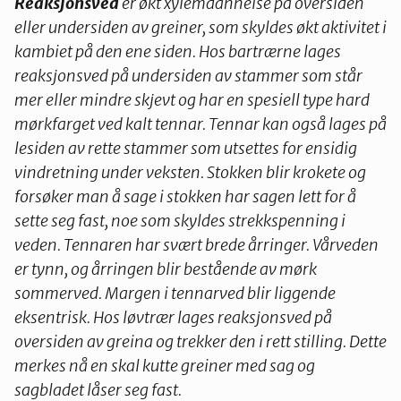
Reaksjonsved
er økt xylemdannelse på oversiden
eller undersiden av greiner, som skyldes økt aktivitet i
kambiet på den ene siden. Hos bartrærne lages
reaksjonsved på undersiden av stammer som står
mer eller mindre skjevt og har en spesiell type hard
mørkfarget ved kalt tennar. Tennar kan også lages på
lesiden av rette stammer som utsettes for ensidig
vindretning under veksten. Stokken blir krokete og
forsøker man å sage i stokken har sagen lett for å
sette seg fast, noe som skyldes strekkspenning i
veden. Tennaren har svært brede årringer. Vårveden
er tynn, og årringen blir bestående av mørk
sommerved. Margen i tennarved blir liggende
eksentrisk. Hos løvtrær lages reaksjonsved på
oversiden av greina og trekker den i rett stilling. Dette
merkes nå en skal kutte greiner med sag og
sagbladet låser seg fast.