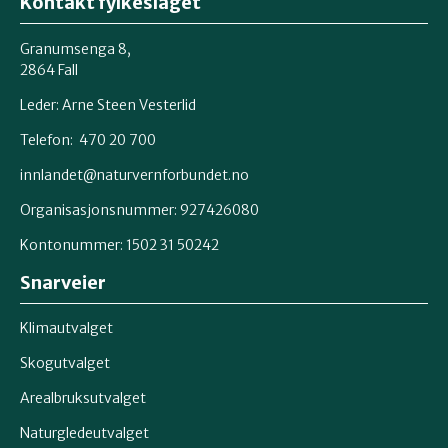
Kontakt fylkeslaget
Granumsenga 8,
2864 Fall
Leder: Arne Steen Vesterlid
Telefon: 470 20 700
innlandet@naturvernforbundet.no
Organisasjonsnummer: 927426080
Kontonummer: 1502 31 50242
Snarveier
Klimautvalget
Skogutvalget
Arealbruksutvalget
Naturgledeutvalget