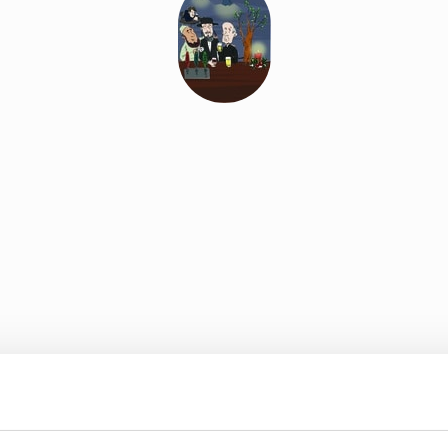
or de neste to Grønn kafé møter.
 sendt ut forslag som begge ble godkjent.