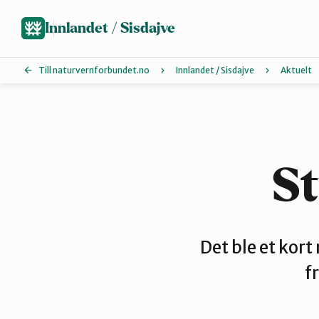
Hopp
til
Innlandet / Sisdajve
hovedinnhold
Till naturvernforbundet.no
Innlandet / Sisdajve
Aktuelt
Arrangement
Glåmdal
St
Lillehammer og Øyer
Det ble et kor
f
Sør-Østerdal