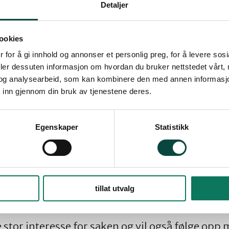
Detaljer
r: Energisparing ved hjelp av jordvarme, solce
 kontakt med aktuelle miljøer om å presentere 
ookies
 for å gi innhold og annonser et personlig preg, for å levere sos
er: Grønn desember, snart er det Jul! Inviterer 
deler dessuten informasjon om hvordan du bruker nettstedet vårt,
si noe om hva julefeiring betyr for dem – i et
og analysearbeid, som kan kombinere den med annen informasjon d
 inn gjennom din bruk av tjenestene deres.
v. Inviterer representant fra Frivillighetssentr
 «alternativ jul». Inviterer en representant fr
 si noe om bærekraftige julegaver. Fred følge
Egenskaper
Statistikk
g av Begna vassdraget. Trude har tatt en befarin
mengder avfall på strekningen Sundvold bru til
orkjell Haugen i Aksjon Aqua. Det planlegges en
tillat utvalg
 stor interesse for saken og vil også følge opp 