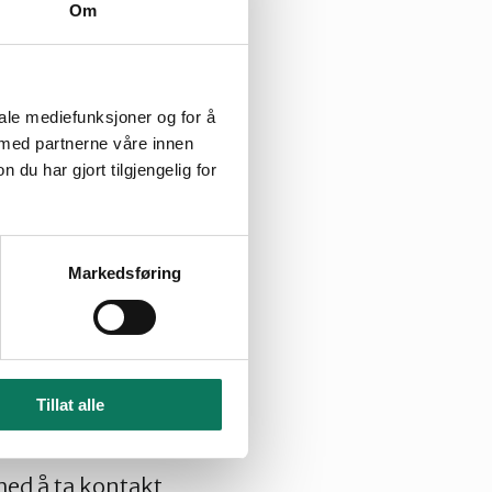
Om
ller og andre
deres erfaringer.
iale mediefunksjoner og for å
en prest og en
 med partnerne våre innen
u har gjort tilgjengelig for
alen om å si noe
a «Framtiden i
r opp.
Markedsføring
g i kajakk og
 demningen. Saken
 ryddeaksjon ila.
Tillat alle
med å ta kontakt