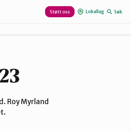
Lokallag
Søk
Støtt oss
Gjøvik, Toten og Land
Hamar og omegn
.23
Ottadalen og Sel
ed. Roy Myrland
t.