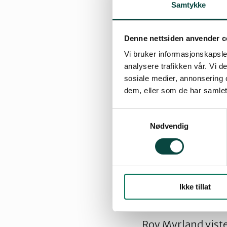
Samtykke
Tirsdag 7.novembe
metoder. Fred tar
Denne nettsiden anvender c
Vi bruker informasjonskapsler
Tirsdag 5. desemb
analysere trafikken vår. Vi 
humanetiker til å 
sosiale medier, annonsering 
dem, eller som de har samlet
forbruksperspekti
om deres prosjekt
Samtykkevalg
våre hender» om å
Nødvendig
Sak 2: forurensin
registrert store 
er tatt opp med T
Ikke tillat
neste uke.
Roy Myrland viste