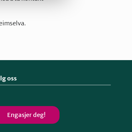
heimselva.
lg oss
Engasjer deg!