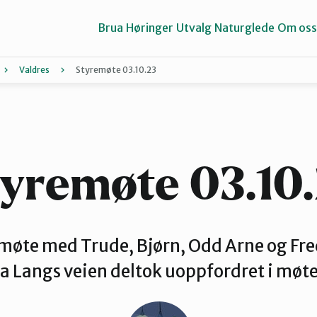
Brua
Høringer
Utvalg
Naturglede
Om oss
Valdres
Styremøte 03.10.23
Gausdal
Gran og Lunner
yremøte 03.10
Midt-Gudbrandsdalen
t møte med Trude, Bjørn, Odd Arne og Fr
ra Langs veien deltok uoppfordret i møte
Valdres