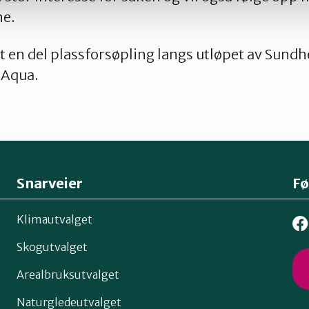
e.
rt en del plassforsøpling langs utløpet av Sund
 Aqua.
Snarveier
Fø
Klimautvalget
Skogutvalget
Arealbruksutvalget
Naturgledeutvalget