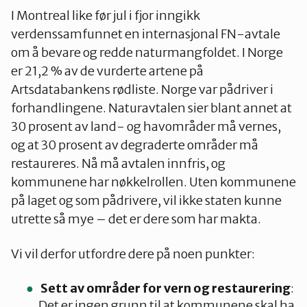
I Montreal like før jul i fjor inngikk
verdenssamfunnet en internasjonal FN-avtale
om å bevare og redde naturmangfoldet. I Norge
er 21,2 % av de vurderte artene på
Artsdatabankens rødliste. Norge var pådriver i
forhandlingene. Naturavtalen sier blant annet at
30 prosent av land- og havområder må vernes,
og at 30 prosent av degraderte områder må
restaureres. Nå må avtalen innfris, og
kommunene har nøkkelrollen. Uten kommunene
på laget og som pådrivere, vil ikke staten kunne
utrette så mye – det er dere som har makta.
Vi vil derfor utfordre dere på noen punkter:
Sett av områder for vern og restaurering
:
Det er ingen grunn til at kommunene skal ha