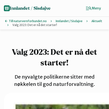
Hopp
til
Innlandet / Sisdajve
Meny
hovedinnhold
Till naturvernforbundet.no
Innlandet / Sisdajve
Aktuelt
Valg 2023: Det er nå det starter!
Finn ditt lokallag
Arrangemen
Valg 2023: Det er nå det
starter!
Gausdal
De nyvalgte politikerne sitter med
Gjøvik, Tote
nøkkelen til god naturforvaltning.
Glåmdal