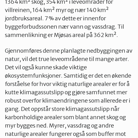
1364 km² skog, 354 km² i leveområder for
villreinen, 164 km² myr og nær 140 km²
jordbruksareal. 7 % av dette er innenfor
byggeforbudssonen nær vann og vassdrag. Til
sammenlikning er Mjøsas areal på 362 km².
Gjennomføres denne planlagte nedbyggingen av
natur, vil det true leveområdene til mange arter.
Det vil også kunne skade viktige
økosystemfunksjoner. Samtidig er det en økende
forståelse for hvor viktig naturlige arealer er for å
kutte klimagassutslipp og gjøre samfunnet mer
robust overfor klimaendringene som allerede er i
gang. Det oppstår store klimagassutslipp når
karbonholdige arealer som blant annet skog og
myr bygges ned. Myrer, vassdrag og andre
naturlige arealer fungerer også som buffer mot