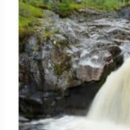
Gran og Lun
Hamar og o
Lillehammer
Midt-Gudbr
Ottadalen og
Sør-Østerda