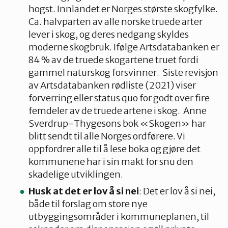
hogst. Innlandet er Norges største skogfylke.
Ca. halvparten av alle norske truede arter
lever i skog, og deres nedgang skyldes
moderne skogbruk. Ifølge Artsdatabanken er
84 % av de truede skogartene truet fordi
gammel naturskog forsvinner. Siste revisjon
av Artsdatabanken rødliste (2021) viser
forverring eller status quo for godt over fire
femdeler av de truede artene i skog. Anne
Sverdrup-Thygesons bok «Skogen» har
blitt sendt til alle Norges ordførere. Vi
oppfordrer alle til å lese boka og gjøre det
kommunene har i sin makt for snu den
skadelige utviklingen.
Husk at det er lov å si nei
: Det er lov å si nei,
både til forslag om store nye
utbyggingsområder i kommuneplanen, til