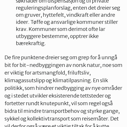
søknader om dispensasjon og til private
reguleringsplanforslag, enten det dreier seg
om gruver, hyttefelt, vindkraft eller andre
ideer. Tøffe og ansvarlige kommuner stiller
krav. Kommuner som derimot ofte lar
utbyggere bestemme, opptrer ikke
bærekraftig.
De fire punktene dreier seg om grep for å unngå
bit for bit-nedbyggingen av norsk natur, noe som
er viktig for artsmangfold, friluftsliv,
klimagassutslipp og klimatilpasning. En slik
politikk, som hindrer nedbygging av nye områder
og i stedet utvikler eksisterende tettsteder og
fortetter rundt knutepunkt, vil som regel også
bidra til mindre transportbehov og styrke gange,
sykkel og kollektivtransport som reisemåter. Det
vil derfor også være et viktig tiltak for å kutte