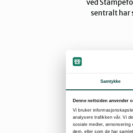
ved Stampefos
sentralt ha
By
Fred Kuyper
Samtykke
07.11.2018 06:05
Denne nettsiden anvender c
Vi bruker informasjonskapsler
analysere trafikken vår. Vi 
sosiale medier, annonsering 
Det har tatt lang 
dem, eller som de har samlet