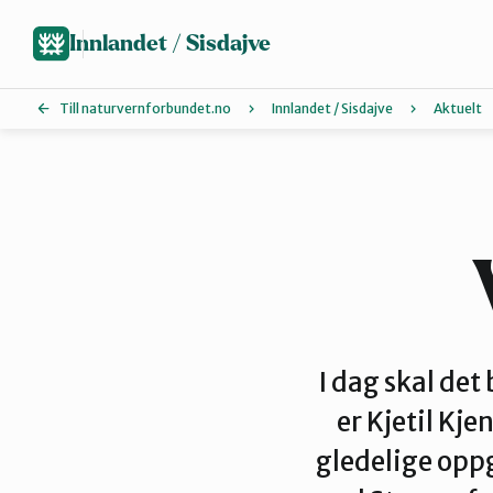
Hopp
til
Innlandet / Sisdajve
hovedinnhold
Till naturvernforbundet.no
Innlandet / Sisdajve
Aktuelt
Arrangement
Glåmdal
Lillehammer og Øyer
I dag skal de
er Kjetil Kj
Sør-Østerdal
gledelige op