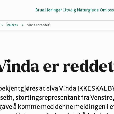
Brua
Høringer
Utvalg
Naturglede
Om oss
Valdres
Vinda er reddet!
Gausdal
Gran og Lunner
Vinda er reddet
Midt-Gudbrandsdalen
t bekjentgjøres at elva Vinda IKKE SKAL 
enseth, stortingsrepresentant fra Venstre
Valdres
pgave å komme med denne meldingen i e