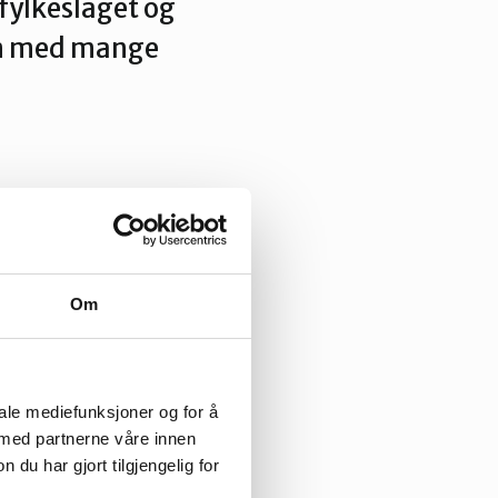
fylkeslaget og
en med mange
Om
iale mediefunksjoner og for å
 med partnerne våre innen
u har gjort tilgjengelig for
 vi som positivt,