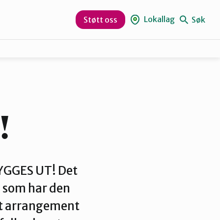
Lokallag
Søk
Støtt oss
Gjøvik, Toten og Land
Hamar og omegn
!
Ottadalen og Sel
BYGGES UT! Det
, som har den
t arrangement