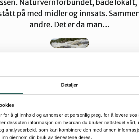
sen. Naturvernforbundet, både lokalt, 
r stått på med midler og innsats. Samm
andre. Det er da man…
Detaljer
ookies
 for å gi innhold og annonser et personlig preg, for å levere sos
deler dessuten informasjon om hvordan du bruker nettstedet vårt,
og analysearbeid, som kan kombinere den med annen informasjon d
tid før det ble en avgjørelse om saken. Det tolket
 inn gjennom din bruk av tjenestene deres.