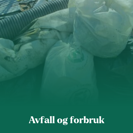
Ørsta og Volda
Rauma
Tingvoll
Avfall og forbruk