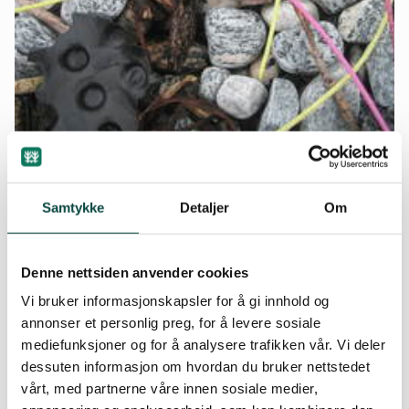
Opprydding av strandplast på
Moldeholmene
Samtykke
Detaljer
Om
Kystverket ønsker forslag til strandområder i nærheten av
Hjertøysundet der det er behov for opprydding. Ønsket
skyldes at Naturvernforbundet i Molde har arbeidet med
Denne nettsiden anvender cookies
denne saken i flere år.
Vi bruker informasjonskapsler for å gi innhold og
annonser et personlig preg, for å levere sosiale
mediefunksjoner og for å analysere trafikken vår. Vi deler
dessuten informasjon om hvordan du bruker nettstedet
vårt, med partnerne våre innen sosiale medier,