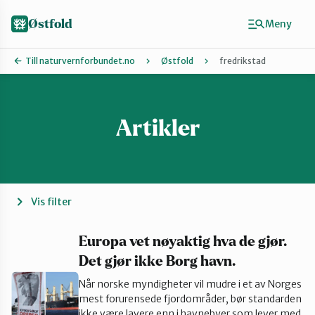
Hopp
til
Østfold
Meny
hovedinnhold
Till naturvernforbundet.no
Østfold
fredrikstad
Artikler
Finn ditt lokallag
Fredrikstad og Hvaler
Halden
Vis filter
Indre Østfold
Europa vet nøyaktig hva de gjør.
Det gjør ikke Borg havn.
Når norske myndigheter vil mudre i et av Norges
Moss-Våler
mest forurensede fjordområder, bør standarden
ikke være lavere enn i havnebyer som lever med