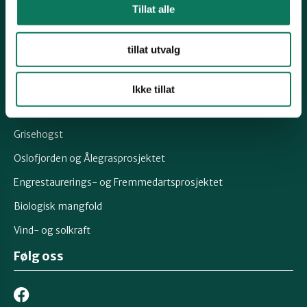
Tillat alle
Epost:
post@naturostfold.no
Organisasjonsnummer: 971248149
tillat utvalg
Kontonummer: 15037691426
Snarveier
Ikke tillat
Viken Park
Grisehogst
Oslofjorden og Ålegrasprosjektet
Engrestaurerings- og Fremmedartsprosjektet
Biologisk mangfold
Vind- og solkraft
Følg oss