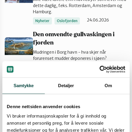
dette daglig, f.eks. Rotterdam, Amsterdam og
Sarpsborg
Hamburg.
24.06.2026
Nyheter
Oslofjorden
Den omvendte gullvaskingen i
fjorden
Mudringen i Borg havn - hva skjer når
forurenset mudder deponeres i sjøen?
24.06.2026
Nyheter
Oslofjorden
Naturvernforbundets landsmøte:
Samtykke
Detaljer
Om
Nei til Viken Park
Naturvernforbundet stiller seg bak uttalelsen om
at Viken Park-utbyggingen i Fredrikstad bør
Denne nettsiden anvender cookies
stanses.
Vi bruker informasjonskapsler for å gi innhold og
15.11.2024
Nyheter
Ukategorisert
annonser et personlig preg, for å levere sosiale
Viken Park
mediefunksjoner og for å analysere trafikken vår. Vi deler