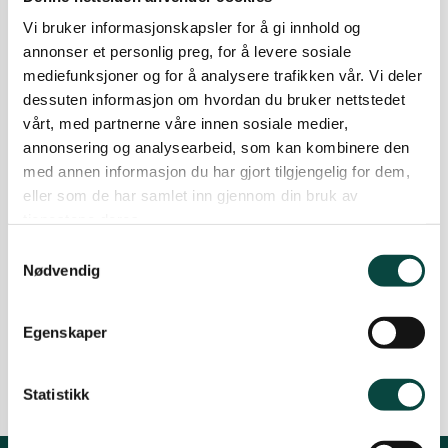
Mongolspringfrø og
Vi bruker informasjonskapsler for å gi innhold og
kjempespringfrø – identifisering
annonser et personlig preg, for å levere sosiale
og bekjempelse
mediefunksjoner og for å analysere trafikken vår. Vi deler
Springfrøene vokser raskt og danner vakre
dessuten informasjon om hvordan du bruker nettstedet
blomster, og mange syns det er moro å se
vårt, med partnerne våre innen sosiale medier,
hvordan kapselfruktene kan skyte frøene flere
annonsering og analysearbeid, som kan kombinere den
meter av sted. Men hvorfor er noen av artene
med annen informasjon du har gjort tilgjengelig for dem,
uønsket i norsk natur? Og hvordan blir vi kvitt
eller som de har samlet inn gjennom din bruk av
dem? Lær alt du trenger å vite om
kjempespringfrø og mongolspringfrø i denne
tjenestene deres.
artikkelen!
Samtykkevalg
06.06.2025
Aktiviteter
Biologisk mangfold
Nødvendig
Engrestaurerings- og
Fremmedartsprosjektet
Egenskaper
Naturmangfold
Statistikk