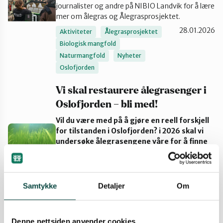
journalister og andre på NIBIO Landvik for å lære
Sarpsborg
mer om ålegras og Ålegrasprosjektet.
28.01.2026
Aktiviteter
Ålegrasprosjektet
Biologisk mangfold
Naturmangfold
Nyheter
Oslofjorden
Vi skal restaurere ålegrasenger i
Oslofjorden – bli med!
Vil du være med på å gjøre en reell forskjell
for tilstanden i Oslofjorden? i 2026 skal vi
undersøke ålegrasengene våre for å finne
steder som kan ha nytte av restaurering,
og vi vil gjerne ha deg med på laget!
30.09.2025
Aktiviteter
Ålegrasprosjektet
Samtykke
Detaljer
Om
Biologisk mangfold
Naturmangfold
Oslofjorden
Denne nettsiden anvender cookies