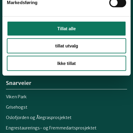
Markedsføring
Kontakt fylkeslaget
Kirkegaten 31B, 1632 Fredrikstad
Tillat alle
Leder: Heidi Oskarsen
Tlf: 41269231
tillat utvalg
Epost:
post@naturostfold.no
Ikke tillat
Organisasjonsnummer: 971248149
Kontonummer: 15037691426
Snarveier
Viken Park
Grisehogst
Oslofjorden og Ålegrasprosjektet
Engrestaurerings- og Fremmedartsprosjektet