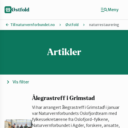
Hopp
til
Østfold
Meny
hovedinnhold
Till naturvernforbundet.no
Østfold
naturrestaurering
Artikler
Finn ditt lokallag
Fredrikstad og Hvaler
Halden
Vis filter
Indre Østfold
Ålegrastreff i Grimstad
Vi har arrangert ålegrastreff i Grimstad! i januar
var Naturvernforbundets Oslofjordteam med
Moss-Våler
fylkessekretærene fra Oslofjord-fylkene,
Naturvernforbundet i Agder, forskere, ansatte,