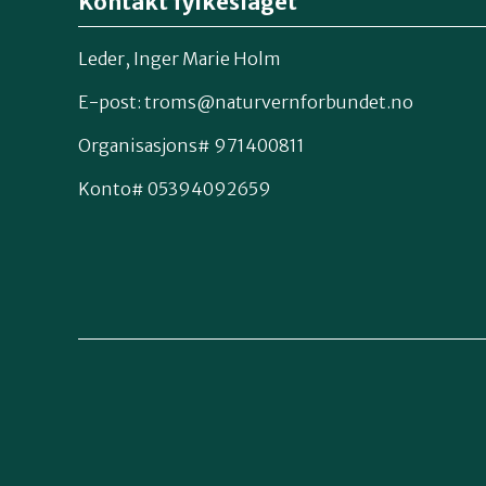
Kontakt fylkeslaget
Leder, Inger Marie Holm
E-post: troms@naturvernforbundet.no
Organisasjons# 971400811
Konto# 05394092659