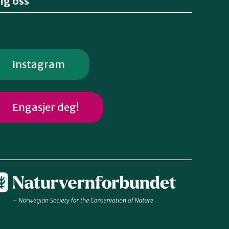
lg oss
Instagram
Engasjer deg!