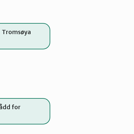
på Tromsøya
ådd for