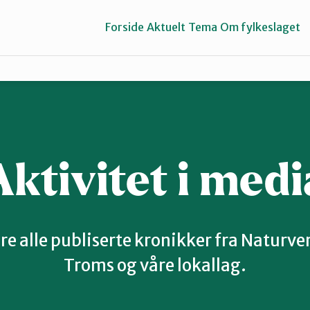
Forside
Aktuelt
Tema
Om fylkeslaget
Midt-Troms
Tromsø og omegn
Aktivitet i medi
re alle publiserte kronikker fra Naturv
Troms og våre lokallag.