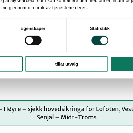
og analysearbeid, som kan kombinere den med annen informasjon d
 inn gjennom din bruk av tjenestene deres.
aturvernforbundet sier nei til torskeoppdrett!
Egenskaper
Statistikk
va er ditt standpunkt, stortingspolitiker fra 
tillat utvalg
– Høyre – sjekk hovedsikringa for Lofoten, Ves
Senja! – Midt-Troms