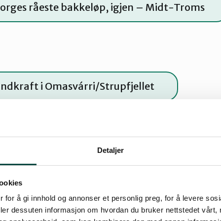
Norges råeste bakkeløp, igjen – Midt-Troms
indkraft i Omasvárri/Strupfjellet
Detaljer
Paradokset Melkøya – Tromsø og Omegn
ookies
 for å gi innhold og annonser et personlig preg, for å levere sos
deler dessuten informasjon om hvordan du bruker nettstedet vårt,