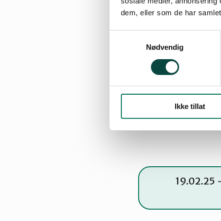
sosiale medier, annonsering 
dem, eller som de har samlet
12.04.25 – N
Samtykkevalg
Nødvendig
09.04.25 – H
Ikke tillat
19.02.25 