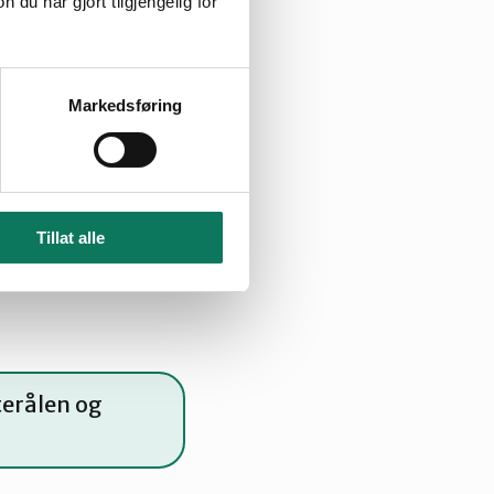
u har gjort tilgjengelig for
Markedsføring
Troms?
Tillat alle
terålen og