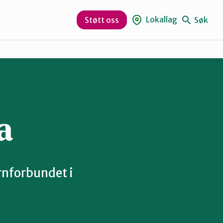
Lokallag
Søk
Støtt oss
Nordreisa
a
ernforbundet i