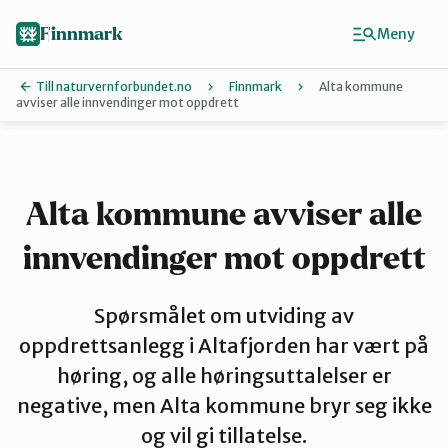
Hopp
til
Finnmark
Meny
hovedinnhold
Till naturvernforbundet.no
Finnmark
Alta kommune
avviser alle innvendinger mot oppdrett
Finn ditt lokallag
Ávjovárri
Alta kommune avviser alle
innvendinger mot oppdrett
Porsangerfjorden
Spørsmålet om utviding av
Sør-Varanger
oppdrettsanlegg i Altafjorden har vært på
høring, og alle høringsuttalelser er
negative, men Alta kommune bryr seg ikke
Stilla og Vest-Finnmark
og vil gi tillatelse.