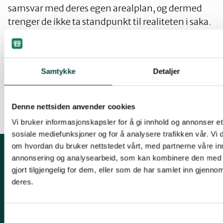
samsvar med deres egen arealplan, og dermed
trenger de ikke ta standpunkt til realiteten i saka.
Vi gjengir her brevet som Alta kommune
20.05.2014 sendte til Fylkesmannen i Finnmark.
Samtykke
Detaljer
Naturvernforbundet i Finnmark vil følge opp saka
videre.
Denne nettsiden anvender cookies
Vi bruker informasjonskapsler for å gi innhold og annonser et 
sosiale mediefunksjoner og for å analysere trafikken vår. Vi
om hvordan du bruker nettstedet vårt, med partnerne våre in
annonsering og analysearbeid, som kan kombinere den med 
Kontakt fylkeslaget
gjort tilgjengelig for dem, eller som de har samlet inn gjenno
deres.
Fylkesleder Kjell M. Derås
Tlf. 99 57 38 55
Samtykkevalg
finnmark@naturvernforbundet.no