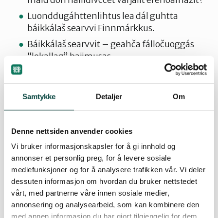
Luonddugáhttenlihtus lea dál guhtta
báikkálaš searvvi Finnmárkkus.
Báikkálaš searvvit – geahča fálločuoggás
“lokallag” bajimusas
Samtykke
Detaljer
Om
Dagat erohusa –
– searvva miellahttun
Denne nettsiden anvender cookies
Vi bruker informasjonskapsler for å gi innhold og
Luonddugáhttensearvái
annonser et personlig preg, for å levere sosiale
mediefunksjoner og for å analysere trafikken vår. Vi deler
dessuten informasjon om hvordan du bruker nettstedet
Ii oktage sáhte dahkat buot, muhto juohkehaš
vårt, med partnerne våre innen sosiale medier,
sáhttá dahkat juoidá. Lea máŋga vuogi mo don
annonsering og analysearbeid, som kan kombinere den
med annen informasjon du har gjort tilgjengelig for dem,
sáhtát vuostálastit luonddubillisteami ja bargat