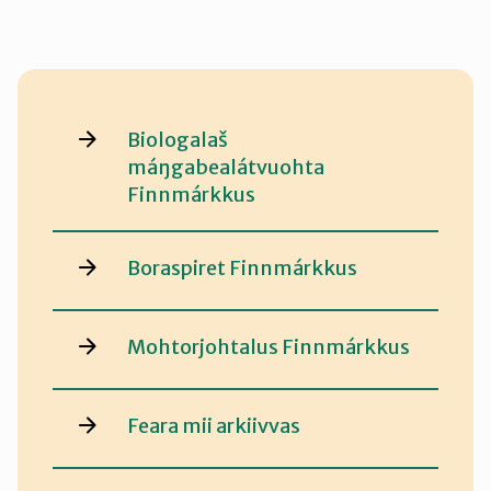
Biologalaš
máŋgabealátvuohta
Finnmárkkus
Boraspiret Finnmárkkus
Mohtorjohtalus Finnmárkkus
Feara mii arkiivvas