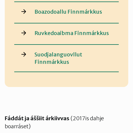
Boazodoallu Finnmárkkus
Ruvkedoaibma Finnmárkkus
Suodjalanguovllut
Finnmárkkus
Fáddát ja áššiit árkiivvas
(2017is dahje
boarráset)