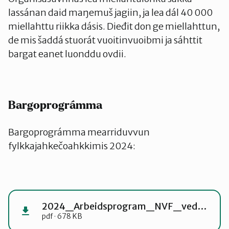
lassánan daid maŋemuš jagiin, ja lea dál 40 000
miellahttu riikka dásis. Dieđit don ge miellahttun,
de mis šaddá stuorát vuoitinvuoibmi ja sáhttit
bargat eanet luonddu ovdii.
Bargoprográmma
Bargoprográmma mearriduvvun
fylkkajahkečoahkkimis 2024:
2024_Arbeidsprogram_NVF_vedtatt_2004_2024
pdf · 678 KB