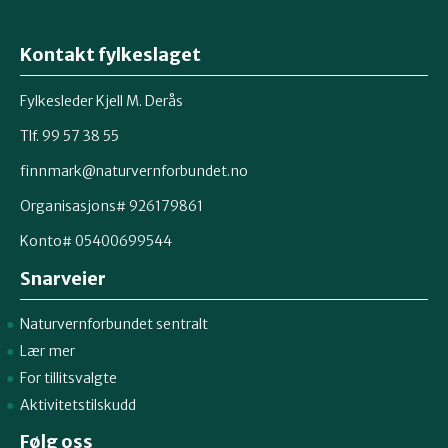
Kontakt fylkeslaget
Fylkesleder Kjell M. Derås
Tlf. 99 57 38 55
finnmark@naturvernforbundet.no
Organisasjons# 926179861
Konto# 05400699544
Snarveier
Naturvernforbundet sentralt
Lær mer
For tillitsvalgte
Aktivitetstilskudd
Følg oss