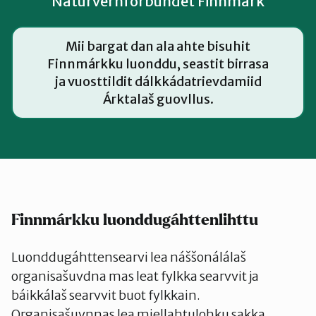
Naturvernforbundet Finnmark
Mii bargat dan ala ahte bisuhit
Finnmárkku luonddu, seastit birrasa
ja vuosttildit dálkkádatrievdamiid
Árktalaš guovllus.
Finnmárkku luonddugáhttenlihttu
Luonddugáhttensearvi lea náššonálálaš
organisašuvdna mas leat fylkka searvvit ja
báikkálaš searvvit buot fylkkain.
Organisašuvnnas lea miellahtulohku sakka