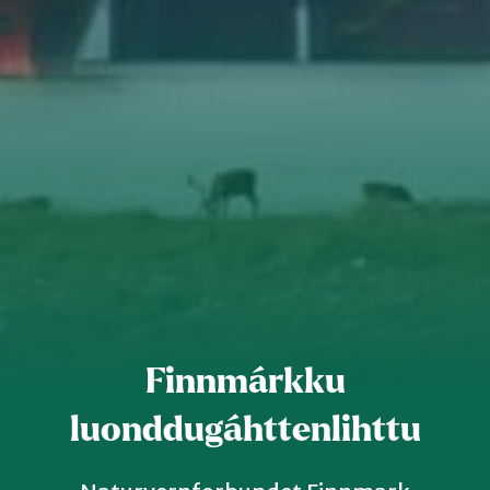
Tana og Varanger
Finnmárkku
luonddugáhttenlihttu