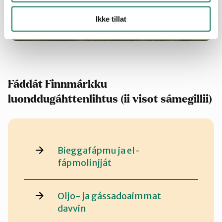
Ikke tillat
Fáddát
Finnmárkku
luonddugáhttenlihtus (ii visot sámegillii)
Bieggafápmu ja el-
fápmolinjját
Oljo- ja gássadoaimmat
davvin