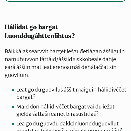
Háliidat go bargat
Luonddugáhttenlihtus
?
Báikkálaš searvvit barget iešguđetlágan áššiiguin
namuhuvvon fáttáid/áššiid siskkobeale dahje
eará áššiin mat leat erenoamáš dehálaččat sin
guovlluin.
Leat go du guovllus áššit maiguin háliidivččet
bargat?
Maid don háliidivččet bargat vai du iežat
gielda šattašii eanet birasustitlaš?
Lea go du guovdu dakkár luondduguovllut
maid don háliidivččet várjalit erenoamážit?